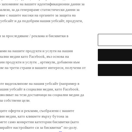
р запомняне на вашите идентификационни данни за
ализи, за да генерираме статистически данни за
вие с нашите насоки на органите за защита на
я уебсайт и да подобрим нашия уебсайт, продукти,
 за проследяване / реклама и бисквитки в
лами на нашите продукти и услуги на нашия
иални медии като Facebook, въз основа на
ни продукти и услуги. , артикули, добавени към
ове на трети страни и вашите интереси, получени от
ате видеоклипове на нашия уебсайт (например в
нашия уебсайт в социални медии, като Facebook.
зволяват на тези доставчици на социални медии да
за собствени цели.
дите оферти и реклами, съобразени с вашите
лни медии, като кликнете върху бутона за
емете само конкретни категории бисквитки (като
зирайте настройките си за бисквитки“ по-долу.