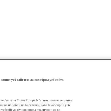
 нашия уеб сайт и за да подобрим уеб сайта,
ние, Yamaha Motor Europe N.V., използваме неговите
ники, подобни на бисквитки, като JavaScript и уеб
я уебсайт да функционира правилно и да ви