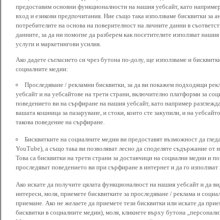
предоставим основни функционалности на нашия уебсайт, като наприме
вход и езикови предпочитания. Ние също така използваме бисквитки за ан
потребителите на основа на поверителност на личните данни в съответст
данните, за да ни помогне да разберем как посетителите използват наши
услуги и маркетингови усилия.
Ако дадете съгласието си чрез бутона по-долу, ще използваме и бисквитки
социалните медии:
Проследяване / рекламни бисквитки, за да ви покажем подходящи рек
уебсайт и на уебсайтове на трети страни, включително платформи за соц
поведението ви на сърфиране на нашия уебсайт, като например разглежда
вашата кошница за пазаруване, и стоки, които сте закупили, и на уебсайт
такова поведение на сърфиране.
Бисквитките на социалните медии ви предоставят възможност да глед
YouTube), а също така ви позволяват лесно да споделяте съдържание от 
Това са бисквитки на трети страни за доставчици на социални медии и по
проследяват поведението ви при сърфиране в интернет и да го използват 
Ако искате да получите цялата функционалност на нашия уебсайт и да ви
интереси, моля, приемете бисквитките за проследяване / реклама и социа
приемане. Ако не желаете да приемете тези бисквитки или искате да при
бисквитки в социалните медии), моля, кликнете върху бутона „персонали