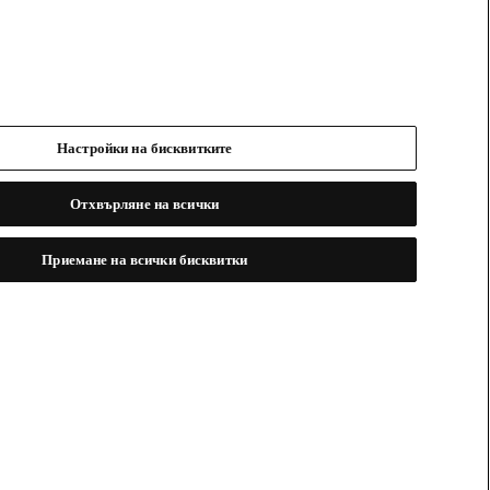
Настройки на бисквитките
Отхвърляне на всички
Приемане на всички бисквитки