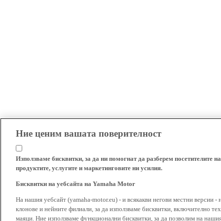
Ние ценим вашата поверителност
Използваме бисквитки, за да ни помогнат да разберем посетителите на
продуктите, услугите и маркетинговите ни усилия.
Бисквитки на уебсайта на Yamaha Motor
На нашия уебсайт (yamaha-motor.eu) - и всякакви негови местни версии - 
клонове и нейните филиали, за да използваме бисквитки, включително тех
маяци. Ние използваме функционални бисквитки, за да позволим на наши