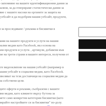
р запомняне на вашите идентификационни данни за
ализи, за да генерираме статистически данни за
вие с нашите насоки на органите за защита на
я уебсайт и да подобрим нашия уебсайт, продукти,
 за проследяване / реклама и бисквитки в
лами на нашите продукти и услуги на нашия
иални медии като Facebook, въз основа на
ни продукти и услуги. , артикули, добавени към
ове на трети страни и вашите интереси, получени от
ате видеоклипове на нашия уебсайт (например в
нашия уебсайт в социални медии, като Facebook.
зволяват на тези доставчици на социални медии да
за собствени цели.
дите оферти и реклами, съобразени с вашите
лни медии, като кликнете върху бутона за
емете само конкретни категории бисквитки (като
зирайте настройките си за бисквитки“ по-долу.