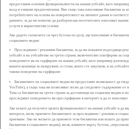
предоставим основни функционалности на нашия уебсайт, като наприме
вход и езикови предпочитания. Ние също така използваме бисквитки за ан
потребителите на основа на поверителност на личните данни в съответст
данните, за да ни помогне да разберем как посетителите използват наши
услуги и маркетингови усилия.
Ако дадете съгласието си чрез бутона по-долу, ще използваме и бисквитки
социалните медии:
Проследяване / рекламни бисквитки, за да ви покажем подходящи рек
уебсайт и на уебсайтове на трети страни, включително платформи за соц
поведението ви на сърфиране на нашия уебсайт, като например разглежда
вашата кошница за пазаруване, и стоки, които сте закупили, и на уебсайт
такова поведение на сърфиране.
Бисквитките на социалните медии ви предоставят възможност да глед
YouTube), а също така ви позволяват лесно да споделяте съдържание от 
Това са бисквитки на трети страни за доставчици на социални медии и по
проследяват поведението ви при сърфиране в интернет и да го използват 
Ако искате да получите цялата функционалност на нашия уебсайт и да ви
интереси, моля, приемете бисквитките за проследяване / реклама и социа
приемане. Ако не желаете да приемете тези бисквитки или искате да при
бисквитки в социалните медии), моля, кликнете върху бутона „персонали