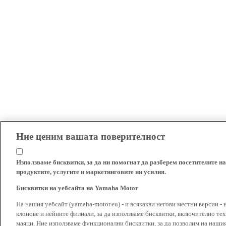
Ние ценим вашата поверителност
Използваме бисквитки, за да ни помогнат да разберем посетителите на
продуктите, услугите и маркетинговите ни усилия.
Бисквитки на уебсайта на Yamaha Motor
На нашия уебсайт (yamaha-motor.eu) - и всякакви негови местни версии - 
клонове и нейните филиали, за да използваме бисквитки, включително тех
маяци. Ние използваме функционални бисквитки, за да позволим на наши