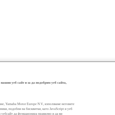
 нашия уеб сайт и за да подобрим уеб сайта,
ние, Yamaha Motor Europe N.V., използваме неговите
ники, подобни на бисквитки, като JavaScript и уеб
я уебсайт да функционира правилно и да ви