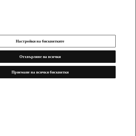
Настройки на бисквитките
Отхвърляне на всички
Приемане на всички бисквитки