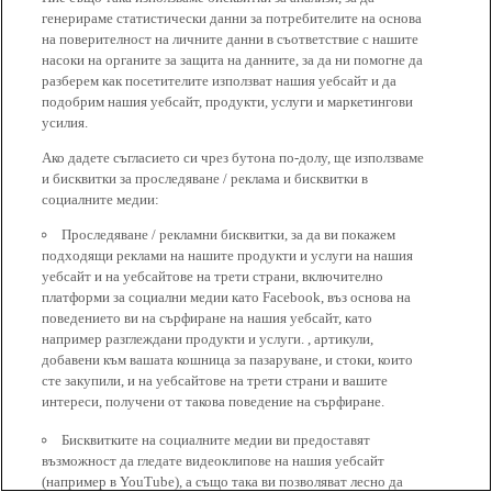
генерираме статистически данни за потребителите на основа
на поверителност на личните данни в съответствие с нашите
насоки на органите за защита на данните, за да ни помогне да
разберем как посетителите използват нашия уебсайт и да
подобрим нашия уебсайт, продукти, услуги и маркетингови
усилия.
Ако дадете съгласието си чрез бутона по-долу, ще използваме
и бисквитки за проследяване / реклама и бисквитки в
социалните медии:
Проследяване / рекламни бисквитки, за да ви покажем
подходящи реклами на нашите продукти и услуги на нашия
уебсайт и на уебсайтове на трети страни, включително
платформи за социални медии като Facebook, въз основа на
поведението ви на сърфиране на нашия уебсайт, като
например разглеждани продукти и услуги. , артикули,
добавени към вашата кошница за пазаруване, и стоки, които
сте закупили, и на уебсайтове на трети страни и вашите
интереси, получени от такова поведение на сърфиране.
Бисквитките на социалните медии ви предоставят
възможност да гледате видеоклипове на нашия уебсайт
(например в YouTube), а също така ви позволяват лесно да