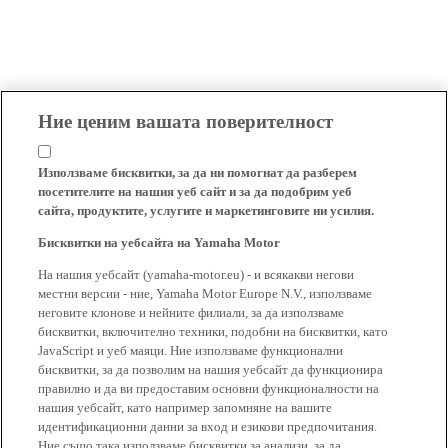
Ние ценим вашата поверителност
Използваме бисквитки, за да ни помогнат да разберем
посетителите на нашия уеб сайт и за да подобрим уеб
сайта, продуктите, услугите и маркетинговите ни усилия.
Бисквитки на уебсайта на Yamaha Motor
На нашия уебсайт (yamaha-motor.eu) - и всякакви негови
местни версии - ние, Yamaha Motor Europe N.V., използваме
неговите клонове и нейните филиали, за да използваме
бисквитки, включително техники, подобни на бисквитки, като
JavaScript и уеб маяци. Ние използваме функционални
бисквитки, за да позволим на нашия уебсайт да функционира
правилно и да ви предоставим основни функционалности на
нашия уебсайт, като например запомняне на вашите
идентификационни данни за вход и езикови предпочитания.
Ние също така използваме бисквитки за анализи, за да