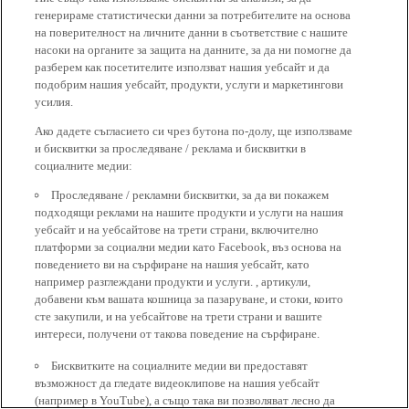
генерираме статистически данни за потребителите на основа
на поверителност на личните данни в съответствие с нашите
насоки на органите за защита на данните, за да ни помогне да
разберем как посетителите използват нашия уебсайт и да
подобрим нашия уебсайт, продукти, услуги и маркетингови
усилия.
Ако дадете съгласието си чрез бутона по-долу, ще използваме
и бисквитки за проследяване / реклама и бисквитки в
социалните медии:
Проследяване / рекламни бисквитки, за да ви покажем
подходящи реклами на нашите продукти и услуги на нашия
уебсайт и на уебсайтове на трети страни, включително
платформи за социални медии като Facebook, въз основа на
поведението ви на сърфиране на нашия уебсайт, като
например разглеждани продукти и услуги. , артикули,
добавени към вашата кошница за пазаруване, и стоки, които
сте закупили, и на уебсайтове на трети страни и вашите
интереси, получени от такова поведение на сърфиране.
Бисквитките на социалните медии ви предоставят
възможност да гледате видеоклипове на нашия уебсайт
(например в YouTube), а също така ви позволяват лесно да