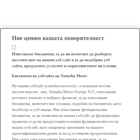
Ние ценим вашата поверителност
Използваме бисквитки, за да ни помогнат да разберем
посетителите на нашия уеб сайт и за да подобрим уеб
сайта, продуктите, услугите и маркетинговите ни усилия.
Бисквитки на уебсайта на Yamaha Motor
На нашия уебсайт (yamaha-motor.eu) - и всякакви негови
местни версии - ние, Yamaha Motor Europe N.V., използваме
неговите клонове и нейните филиали, за да използваме
бисквитки, включително техники, подобни на бисквитки, като
JavaScript и уеб маяци. Ние използваме функционални
бисквитки, за да позволим на нашия уебсайт да функционира
правилно и да ви предоставим основни функционалности на
нашия уебсайт, като например запомняне на вашите
идентификационни данни за вход и езикови предпочитания.
Ние също така използваме бисквитки за анализи, за да