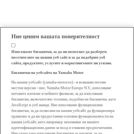
Ние ценим вашата поверителност
Използваме бисквитки, за да ни помогнат да разберем
посетителите на нашия уеб сайт и за да подобрим уеб
сайта, продуктите, услугите и маркетинговите ни усилия.
Бисквитки на уебсайта на Yamaha Motor
На нашия уебсайт (yamaha-motor.eu) - и всякакви негови
местни версии - ние, Yamaha Motor Europe N.V., използваме
неговите клонове и нейните филиали, за да използваме
бисквитки, включително техники, подобни на бисквитки, като
JavaScript и уеб маяци. Ние използваме функционални
бисквитки, за да позволим на нашия уебсайт да функционира
правилно и да ви предоставим основни функционалности на
нашия уебсайт, като например запомняне на вашите
идентификационни данни за вход и езикови предпочитания.
Ние също така използваме бисквитки за анализи, за да