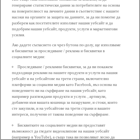
генерираме статистически данни за потребителите на основа
на поверителност на личните данни в съответствие с нашите
насоки на органите за защита на данните, за да ни помогне да
разберем как посетителите използват нашия уебсайт и да
подобрим нашия уебсайт, продукти, услуги и маркетингови
усилия.
Ако дадете съгласието си чрез бутона по-долу, ще използваме
и бисквитки за проследяване / реклама и бисквитки в
социалните медии:
Проследяване / рекламни бисквитки, за да ви покажем
подходящи реклами на нашите продукти и услуги на нашия
уебсайт и на уебсайтове на трети страни, включително
платформи за социални медии като Facebook, въз основа на
поведението ви на сърфиране на нашия уебсайт, като
например разглеждани продукти и услуги. , артикули,
добавени към вашата кошница за пазаруване, и стоки, които
сте закупили, и на уебсайтове на трети страни и вашите
интереси, получени от такова поведение на сърфиране.
Бисквитките на социалните медии ви предоставят
възможност да гледате видеоклипове на нашия уебсайт
(например в YouTube), а също така ви позволяват лесно да