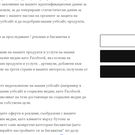
р запомняне на вашите идентификационни данни за
ализи, за да генерираме статистически данни за
вие с нашите насоки на органите за защита на
я уебсайт и да подобрим нашия уебсайт, продукти,
 за проследяване / реклама и бисквитки в
лами на нашите продукти и услуги на нашия
иални медии като Facebook, въз основа на
ни продукти и услуги. , артикули, добавени към
ове на трети страни и вашите интереси, получени от
ате видеоклипове на нашия уебсайт (например в
нашия уебсайт в социални медии, като Facebook.
зволяват на тези доставчици на социални медии да
за собствени цели.
дите оферти и реклами, съобразени с вашите
лни медии, като кликнете върху бутона за
емете само конкретни категории бисквитки (като
зирайте настройките си за бисквитки“ по-долу.