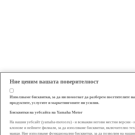
Ние ценим вашата поверителност
Използваме бисквитки, за да ни помогнат да разберем посетителите на
продуктите, услугите и маркетинговите ни усилия.
Бисквитки на уебсайта на Yamaha Motor
На нашия уебсайт (yamaha-motor.eu) - и всякакви негови местни версии - 
клонове и нейните филиали, за да използваме бисквитки, включително тех
маяци. Ние използваме функционални бисквитки, за да позволим на наши