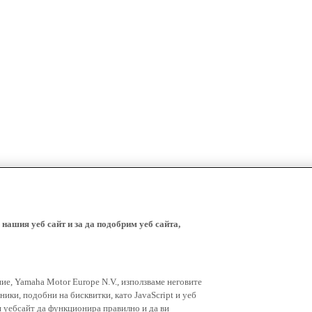
 нашия уеб сайт и за да подобрим уеб сайта,
ние, Yamaha Motor Europe N.V., използваме неговите
ники, подобни на бисквитки, като JavaScript и уеб
я уебсайт да функционира правилно и да ви