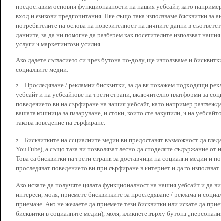
предоставим основни функционалности на нашия уебсайт, като наприме
вход и езикови предпочитания. Ние също така използваме бисквитки за ан
потребителите на основа на поверителност на личните данни в съответст
данните, за да ни помогне да разберем как посетителите използват наши
услуги и маркетингови усилия.
Ако дадете съгласието си чрез бутона по-долу, ще използваме и бисквитки
социалните медии:
Проследяване / рекламни бисквитки, за да ви покажем подходящи рек
уебсайт и на уебсайтове на трети страни, включително платформи за соц
поведението ви на сърфиране на нашия уебсайт, като например разглежда
вашата кошница за пазаруване, и стоки, които сте закупили, и на уебсайт
такова поведение на сърфиране.
Бисквитките на социалните медии ви предоставят възможност да глед
YouTube), а също така ви позволяват лесно да споделяте съдържание от 
Това са бисквитки на трети страни за доставчици на социални медии и по
проследяват поведението ви при сърфиране в интернет и да го използват 
Ако искате да получите цялата функционалност на нашия уебсайт и да ви
интереси, моля, приемете бисквитките за проследяване / реклама и социа
приемане. Ако не желаете да приемете тези бисквитки или искате да при
бисквитки в социалните медии), моля, кликнете върху бутона „персонали