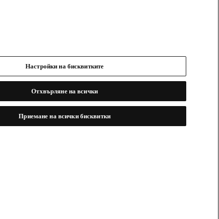
Настройки на бисквитките
Отхвърляне на всички
Приемане на всички бисквитки