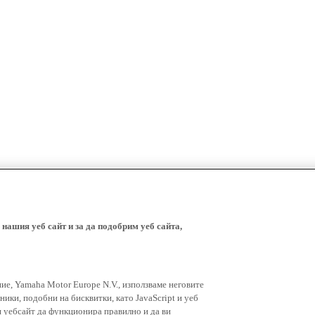
 нашия уеб сайт и за да подобрим уеб сайта,
ние, Yamaha Motor Europe N.V., използваме неговите
ники, подобни на бисквитки, като JavaScript и уеб
я уебсайт да функционира правилно и да ви