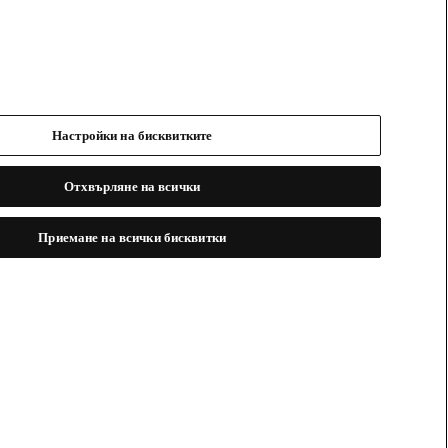
Настройки на бисквитките
Отхвърляне на всички
Приемане на всички бисквитки