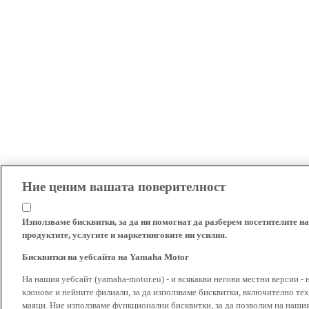
Ние ценим вашата поверителност
Използваме бисквитки, за да ни помогнат да разберем посетителите на
продуктите, услугите и маркетинговите ни усилия.
Бисквитки на уебсайта на Yamaha Motor
На нашия уебсайт (yamaha-motor.eu) - и всякакви негови местни версии - 
клонове и нейните филиали, за да използваме бисквитки, включително тех
маяци. Ние използваме функционални бисквитки, за да позволим на наши