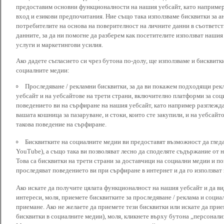
предоставим основни функционалности на нашия уебсайт, като наприме
вход и езикови предпочитания. Ние също така използваме бисквитки за ан
потребителите на основа на поверителност на личните данни в съответст
данните, за да ни помогне да разберем как посетителите използват наши
услуги и маркетингови усилия.
Ако дадете съгласието си чрез бутона по-долу, ще използваме и бисквитки
социалните медии:
Проследяване / рекламни бисквитки, за да ви покажем подходящи рек
уебсайт и на уебсайтове на трети страни, включително платформи за соц
поведението ви на сърфиране на нашия уебсайт, като например разглежда
вашата кошница за пазаруване, и стоки, които сте закупили, и на уебсайт
такова поведение на сърфиране.
Бисквитките на социалните медии ви предоставят възможност да глед
YouTube), а също така ви позволяват лесно да споделяте съдържание от 
Това са бисквитки на трети страни за доставчици на социални медии и по
проследяват поведението ви при сърфиране в интернет и да го използват 
Ако искате да получите цялата функционалност на нашия уебсайт и да ви
интереси, моля, приемете бисквитките за проследяване / реклама и социа
приемане. Ако не желаете да приемете тези бисквитки или искате да при
бисквитки в социалните медии), моля, кликнете върху бутона „персонали