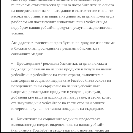
генерираме статистически данни за потребителите на основа
на поверителност на личните данни в съответствие с нашите
насоки на органите за защита на данните, за да ни помогне да
разберем как посетителите използват нашия уебсайт и да
подобрим нашия уебсайт, продукти, услуги и маркетингови
усилия.
Ако дадете съгласието си чрез бутона по-долу, ще използваме
и бисквитки за проследяване / реклама и бисквитки в
социалните медии:
Проследяване / рекламни бисквитки, за да ви покажем
подходящи реклами на нашите продукти и услуги на нашия
уебсайт и на уебсайтове на трети страни, включително
платформи за социални медии като Facebook, въз основа на
поведението ви на сърфиране на нашия уебсайт, като
например разглеждани продукти и услуги. , артикули,
добавени към вашата кошница за пазаруване, и стоки, които
сте закупили, и на уебсайтове на трети страни и вашите
интереси, получени от такова поведение на сърфиране.
Бисквитките на социалните медии ви предоставят
възможност да гледате видеоклипове на нашия уебсайт
(например в YouTube), а също така ви позволяват лесно да