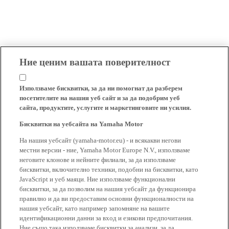
Ние ценим вашата поверителност
Използваме бисквитки, за да ни помогнат да разберем
посетителите на нашия уеб сайт и за да подобрим уеб
сайта, продуктите, услугите и маркетинговите ни усилия.
Бисквитки на уебсайта на Yamaha Motor
На нашия уебсайт (yamaha-motor.eu) - и всякакви негови
местни версии - ние, Yamaha Motor Europe N.V., използваме
неговите клонове и нейните филиали, за да използваме
бисквитки, включително техники, подобни на бисквитки, като
JavaScript и уеб маяци. Ние използваме функционални
бисквитки, за да позволим на нашия уебсайт да функционира
правилно и да ви предоставим основни функционалности на
нашия уебсайт, като например запомняне на вашите
идентификационни данни за вход и езикови предпочитания.
Ние също така използваме бисквитки за анализи, за да