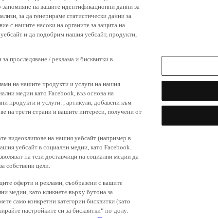
р запомняне на вашите идентификационни данни за
ализи, за да генерираме статистически данни за
вие с нашите насоки на органите за защита на
я уебсайт и да подобрим нашия уебсайт, продукти,
 за проследяване / реклама и бисквитки в
лами на нашите продукти и услуги на нашия
иални медии като Facebook, въз основа на
ни продукти и услуги. , артикули, добавени към
ове на трети страни и вашите интереси, получени от
ате видеоклипове на нашия уебсайт (например в
нашия уебсайт в социални медии, като Facebook.
зволяват на тези доставчици на социални медии да
за собствени цели.
дите оферти и реклами, съобразени с вашите
лни медии, като кликнете върху бутона за
емете само конкретни категории бисквитки (като
зирайте настройките си за бисквитки“ по-долу.