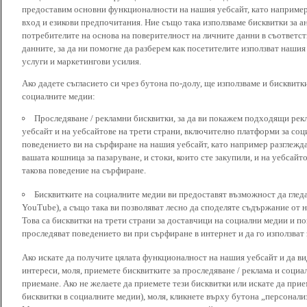
предоставим основни функционалности на нашия уебсайт, като наприме
вход и езикови предпочитания. Ние също така използваме бисквитки за ан
потребителите на основа на поверителност на личните данни в съответст
данните, за да ни помогне да разберем как посетителите използват наши
услуги и маркетингови усилия.
Ако дадете съгласието си чрез бутона по-долу, ще използваме и бисквитки
социалните медии:
Проследяване / рекламни бисквитки, за да ви покажем подходящи рек
уебсайт и на уебсайтове на трети страни, включително платформи за соц
поведението ви на сърфиране на нашия уебсайт, като например разглежда
вашата кошница за пазаруване, и стоки, които сте закупили, и на уебсайт
такова поведение на сърфиране.
Бисквитките на социалните медии ви предоставят възможност да глед
YouTube), а също така ви позволяват лесно да споделяте съдържание от 
Това са бисквитки на трети страни за доставчици на социални медии и по
проследяват поведението ви при сърфиране в интернет и да го използват 
Ако искате да получите цялата функционалност на нашия уебсайт и да ви
интереси, моля, приемете бисквитките за проследяване / реклама и социа
приемане. Ако не желаете да приемете тези бисквитки или искате да при
бисквитки в социалните медии), моля, кликнете върху бутона „персонали