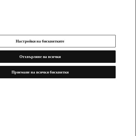
Настройки на бисквитките
Отхвърляне на всички
Приемане на всички бисквитки