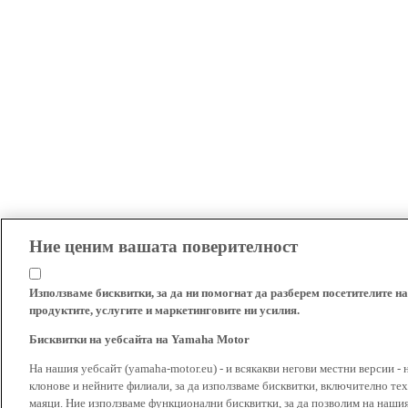
Ние ценим вашата поверителност
Използваме бисквитки, за да ни помогнат да разберем посетителите на
продуктите, услугите и маркетинговите ни усилия.
Бисквитки на уебсайта на Yamaha Motor
На нашия уебсайт (yamaha-motor.eu) - и всякакви негови местни версии - 
клонове и нейните филиали, за да използваме бисквитки, включително тех
маяци. Ние използваме функционални бисквитки, за да позволим на наши