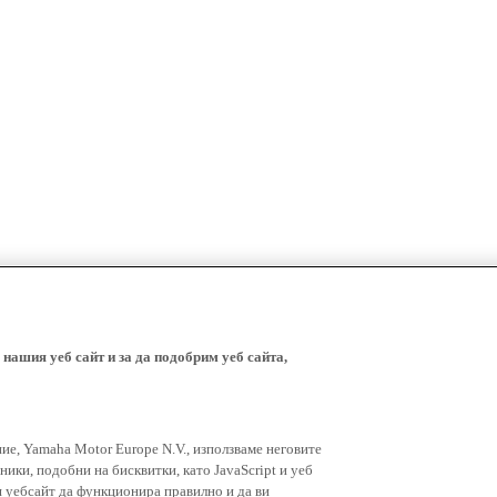
 нашия уеб сайт и за да подобрим уеб сайта,
ние, Yamaha Motor Europe N.V., използваме неговите
ники, подобни на бисквитки, като JavaScript и уеб
я уебсайт да функционира правилно и да ви