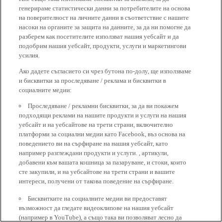
генерираме статистически данни за потребителите на основа
на поверителност на личните данни в съответствие с нашите
насоки на органите за защита на данните, за да ни помогне да
разберем как посетителите използват нашия уебсайт и да
подобрим нашия уебсайт, продукти, услуги и маркетингови
усилия.
Ако дадете съгласието си чрез бутона по-долу, ще използваме
и бисквитки за проследяване / реклама и бисквитки в
социалните медии:
Проследяване / рекламни бисквитки, за да ви покажем
подходящи реклами на нашите продукти и услуги на нашия
уебсайт и на уебсайтове на трети страни, включително
платформи за социални медии като Facebook, въз основа на
поведението ви на сърфиране на нашия уебсайт, като
например разглеждани продукти и услуги. , артикули,
добавени към вашата кошница за пазаруване, и стоки, които
сте закупили, и на уебсайтове на трети страни и вашите
интереси, получени от такова поведение на сърфиране.
Бисквитките на социалните медии ви предоставят
възможност да гледате видеоклипове на нашия уебсайт
(например в YouTube), а също така ви позволяват лесно да