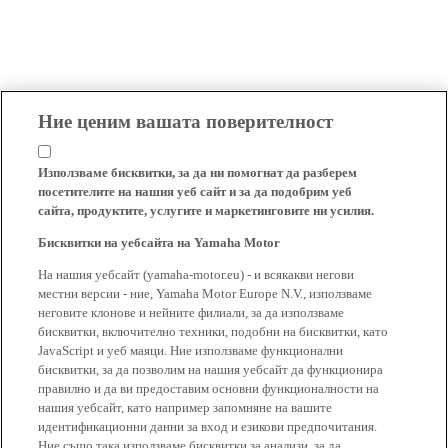
Ние ценим вашата поверителност
Използваме бисквитки, за да ни помогнат да разберем
посетителите на нашия уеб сайт и за да подобрим уеб
сайта, продуктите, услугите и маркетинговите ни усилия.
Бисквитки на уебсайта на Yamaha Motor
На нашия уебсайт (yamaha-motor.eu) - и всякакви негови
местни версии - ние, Yamaha Motor Europe N.V., използваме
неговите клонове и нейните филиали, за да използваме
бисквитки, включително техники, подобни на бисквитки, като
JavaScript и уеб маяци. Ние използваме функционални
бисквитки, за да позволим на нашия уебсайт да функционира
правилно и да ви предоставим основни функционалности на
нашия уебсайт, като например запомняне на вашите
идентификационни данни за вход и езикови предпочитания.
Ние също така използваме бисквитки за анализи, за да