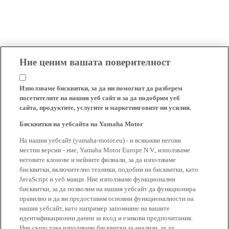
Ние ценим вашата поверителност
Използваме бисквитки, за да ни помогнат да разберем
посетителите на нашия уеб сайт и за да подобрим уеб
сайта, продуктите, услугите и маркетинговите ни усилия.
Бисквитки на уебсайта на Yamaha Motor
На нашия уебсайт (yamaha-motor.eu) - и всякакви негови
местни версии - ние, Yamaha Motor Europe N.V., използваме
неговите клонове и нейните филиали, за да използваме
бисквитки, включително техники, подобни на бисквитки, като
JavaScript и уеб маяци. Ние използваме функционални
бисквитки, за да позволим на нашия уебсайт да функционира
правилно и да ви предоставим основни функционалности на
нашия уебсайт, като например запомняне на вашите
идентификационни данни за вход и езикови предпочитания.
Ние също така използваме бисквитки за анализи, за да