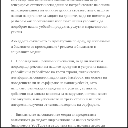
генерираме статистически данни за потребителите на основа
на поверителност на личните данни в съответствие с нашите
насоки на органите за защита на данните, за да ни помогне да
разберем как посетителите използват нашия уебсайт и да
подобрим нашия уебсайт, продукти, услуги и маркетингови
усилия.
Ако дадете съгласието си чрез бутона по-долу, ще използваме
и бисквитки за проследяване / реклама и бисквитки в
социалните медии:
Проследяване / рекламни бисквитки, за да ви покажем
подходящи реклами на нашите продукти и услуги на нашия
уебсайт и на уебсайтове на трети страни, включително
платформи за социални медии като Facebook, въз основа на
поведението ви на сърфиране на нашия уебсайт, като
например разглеждани продукти и услуги. , артикули,
добавени към вашата кошница за пазаруване, и стоки, които
сте закупили, и на уебсайтове на трети страни и вашите
интереси, получени от такова поведение на сърфиране.
Бисквитките на социалните медии ви предоставят
възможност да гледате видеоклипове на нашия уебсайт
(например в YouTube), а също така ви позволяват лесно да