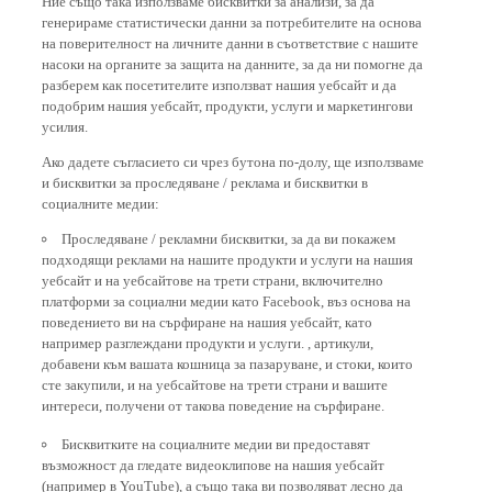
генерираме статистически данни за потребителите на основа
на поверителност на личните данни в съответствие с нашите
насоки на органите за защита на данните, за да ни помогне да
разберем как посетителите използват нашия уебсайт и да
подобрим нашия уебсайт, продукти, услуги и маркетингови
усилия.
Ако дадете съгласието си чрез бутона по-долу, ще използваме
и бисквитки за проследяване / реклама и бисквитки в
социалните медии:
Проследяване / рекламни бисквитки, за да ви покажем
подходящи реклами на нашите продукти и услуги на нашия
уебсайт и на уебсайтове на трети страни, включително
платформи за социални медии като Facebook, въз основа на
поведението ви на сърфиране на нашия уебсайт, като
например разглеждани продукти и услуги. , артикули,
добавени към вашата кошница за пазаруване, и стоки, които
сте закупили, и на уебсайтове на трети страни и вашите
интереси, получени от такова поведение на сърфиране.
Бисквитките на социалните медии ви предоставят
възможност да гледате видеоклипове на нашия уебсайт
(например в YouTube), а също така ви позволяват лесно да