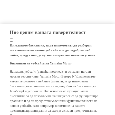
Ние ценим вашата поверителност
Използваме бисквитки, за да ни помогнат да разберем
посетителите на нашия уеб сайт и за да подобрим уеб
сайта, продуктите, услугите и маркетинговите ни усилия.
Бисквитки на уебсайта на Yamaha Motor
На нашия уебсайт (yamaha-motor.eu) - и всякакви негови
местни версии - ние, Yamaha Motor Europe N.V., използваме
неговите клонове и нейните филиали, за да използваме
бисквитки, включително техники, подобни на бисквитки, като
JavaScript и уеб маяци. Ние използваме функционални
бисквитки, за да позволим на нашия уебсайт да функционира
правилно и да ви предоставим основни функционалности на
нашия уебсайт, като например запомняне на вашите
идентификационни данни за вход и езикови предпочитания.
Ние също така използваме бисквитки за анализи, за да