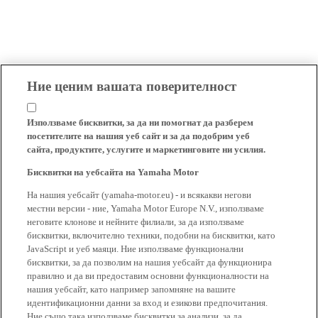
Ние ценим вашата поверителност
Използваме бисквитки, за да ни помогнат да разберем
посетителите на нашия уеб сайт и за да подобрим уеб
сайта, продуктите, услугите и маркетинговите ни усилия.
Бисквитки на уебсайта на Yamaha Motor
На нашия уебсайт (yamaha-motor.eu) - и всякакви негови
местни версии - ние, Yamaha Motor Europe N.V., използваме
неговите клонове и нейните филиали, за да използваме
бисквитки, включително техники, подобни на бисквитки, като
JavaScript и уеб маяци. Ние използваме функционални
бисквитки, за да позволим на нашия уебсайт да функционира
правилно и да ви предоставим основни функционалности на
нашия уебсайт, като например запомняне на вашите
идентификационни данни за вход и езикови предпочитания.
Ние също така използваме бисквитки за анализи, за да