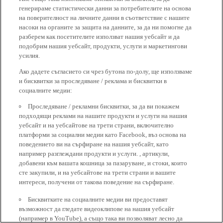
генерираме статистически данни за потребителите на основа
на поверителност на личните данни в съответствие с нашите
насоки на органите за защита на данните, за да ни помогне да
разберем как посетителите използват нашия уебсайт и да
подобрим нашия уебсайт, продукти, услуги и маркетингови
усилия.
Ако дадете съгласието си чрез бутона по-долу, ще използваме
и бисквитки за проследяване / реклама и бисквитки в
социалните медии:
Проследяване / рекламни бисквитки, за да ви покажем
подходящи реклами на нашите продукти и услуги на нашия
уебсайт и на уебсайтове на трети страни, включително
платформи за социални медии като Facebook, въз основа на
поведението ви на сърфиране на нашия уебсайт, като
например разглеждани продукти и услуги. , артикули,
добавени към вашата кошница за пазаруване, и стоки, които
сте закупили, и на уебсайтове на трети страни и вашите
интереси, получени от такова поведение на сърфиране.
Бисквитките на социалните медии ви предоставят
възможност да гледате видеоклипове на нашия уебсайт
(например в YouTube), а също така ви позволяват лесно да