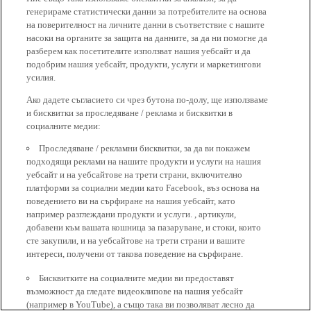
генерираме статистически данни за потребителите на основа
на поверителност на личните данни в съответствие с нашите
насоки на органите за защита на данните, за да ни помогне да
разберем как посетителите използват нашия уебсайт и да
подобрим нашия уебсайт, продукти, услуги и маркетингови
усилия.
Ако дадете съгласието си чрез бутона по-долу, ще използваме
и бисквитки за проследяване / реклама и бисквитки в
социалните медии:
Проследяване / рекламни бисквитки, за да ви покажем
подходящи реклами на нашите продукти и услуги на нашия
уебсайт и на уебсайтове на трети страни, включително
платформи за социални медии като Facebook, въз основа на
поведението ви на сърфиране на нашия уебсайт, като
например разглеждани продукти и услуги. , артикули,
добавени към вашата кошница за пазаруване, и стоки, които
сте закупили, и на уебсайтове на трети страни и вашите
интереси, получени от такова поведение на сърфиране.
Бисквитките на социалните медии ви предоставят
възможност да гледате видеоклипове на нашия уебсайт
(например в YouTube), а също така ви позволяват лесно да