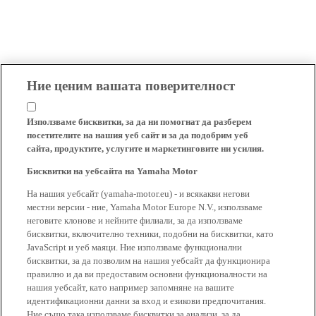
Ние ценим вашата поверителност
Използваме бисквитки, за да ни помогнат да разберем
посетителите на нашия уеб сайт и за да подобрим уеб
сайта, продуктите, услугите и маркетинговите ни усилия.
Бисквитки на уебсайта на Yamaha Motor
На нашия уебсайт (yamaha-motor.eu) - и всякакви негови
местни версии - ние, Yamaha Motor Europe N.V., използваме
неговите клонове и нейните филиали, за да използваме
бисквитки, включително техники, подобни на бисквитки, като
JavaScript и уеб маяци. Ние използваме функционални
бисквитки, за да позволим на нашия уебсайт да функционира
правилно и да ви предоставим основни функционалности на
нашия уебсайт, като например запомняне на вашите
идентификационни данни за вход и езикови предпочитания.
Ние също така използваме бисквитки за анализи, за да