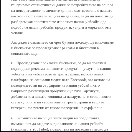
генерираме статистически данни за потребителите на основа
на поверителност на личните данни в съответствие с нашите
насоки на органите за защита на данните, за да ни помогне да
разберем как посетителите използват нашия уебсайт и да
подобрим нашия уебсайт, продукти, услуги и маркетингови
усилия.
Ако дадете съгласието си чрез бутона по-долу, ще използваме
и бисквитки за проследяване / реклама и бисквитки в
социалните медии:
Проследяване / рекламни бисквитки, за да ви покажем
подходящи реклами на нашите продукти и услуги на нашия
уебсайт и на уебсайтове на трети страни, включително
платформи за социални медии като Facebook, въз основа на
поведението ви на сърфиране на нашия уебсайт, като
например разглеждани продукти и услуги. , артикули,
добавени към вашата кошница за пазаруване, и стоки, които
сте закупили, и на уебсайтове на трети страни и вашите
интереси, получени от такова поведение на сърфиране.
Бисквитките на социалните медии ви предоставят
възможност да гледате видеоклипове на нашия уебсайт
(например в YouTube), а също така ви позволяват лесно да