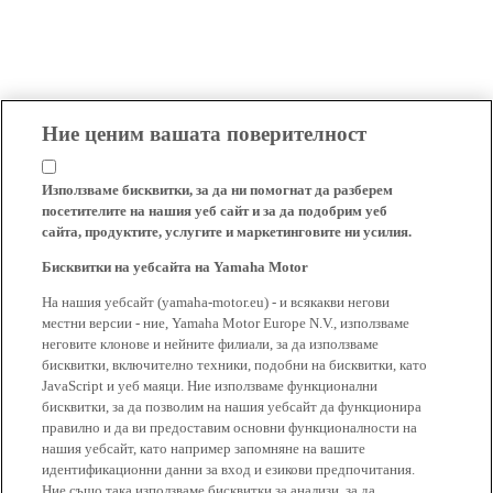
Ние ценим вашата поверителност
Използваме бисквитки, за да ни помогнат да разберем
посетителите на нашия уеб сайт и за да подобрим уеб
сайта, продуктите, услугите и маркетинговите ни усилия.
Бисквитки на уебсайта на Yamaha Motor
На нашия уебсайт (yamaha-motor.eu) - и всякакви негови
местни версии - ние, Yamaha Motor Europe N.V., използваме
неговите клонове и нейните филиали, за да използваме
бисквитки, включително техники, подобни на бисквитки, като
JavaScript и уеб маяци. Ние използваме функционални
бисквитки, за да позволим на нашия уебсайт да функционира
правилно и да ви предоставим основни функционалности на
нашия уебсайт, като например запомняне на вашите
идентификационни данни за вход и езикови предпочитания.
Ние също така използваме бисквитки за анализи, за да