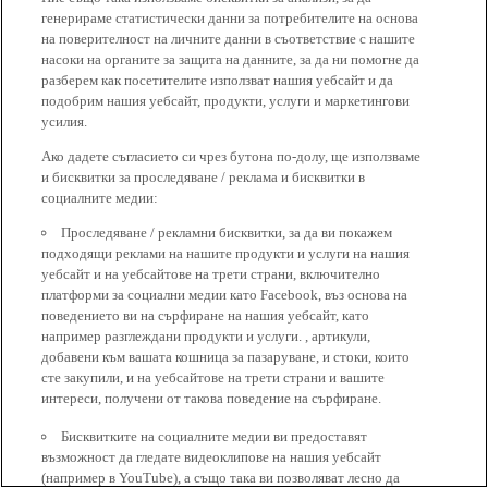
генерираме статистически данни за потребителите на основа
на поверителност на личните данни в съответствие с нашите
насоки на органите за защита на данните, за да ни помогне да
разберем как посетителите използват нашия уебсайт и да
подобрим нашия уебсайт, продукти, услуги и маркетингови
усилия.
Ако дадете съгласието си чрез бутона по-долу, ще използваме
и бисквитки за проследяване / реклама и бисквитки в
социалните медии:
Проследяване / рекламни бисквитки, за да ви покажем
подходящи реклами на нашите продукти и услуги на нашия
уебсайт и на уебсайтове на трети страни, включително
платформи за социални медии като Facebook, въз основа на
поведението ви на сърфиране на нашия уебсайт, като
например разглеждани продукти и услуги. , артикули,
добавени към вашата кошница за пазаруване, и стоки, които
сте закупили, и на уебсайтове на трети страни и вашите
интереси, получени от такова поведение на сърфиране.
Бисквитките на социалните медии ви предоставят
възможност да гледате видеоклипове на нашия уебсайт
(например в YouTube), а също така ви позволяват лесно да