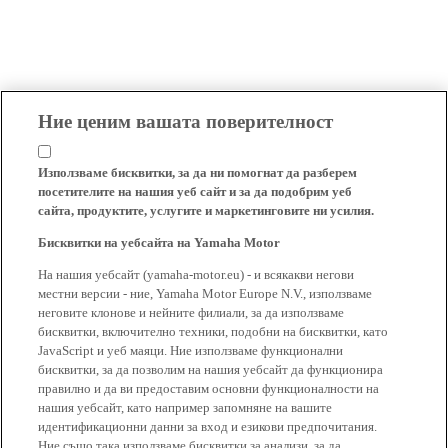
Ние ценим вашата поверителност
Използваме бисквитки, за да ни помогнат да разберем
посетителите на нашия уеб сайт и за да подобрим уеб
сайта, продуктите, услугите и маркетинговите ни усилия.
Бисквитки на уебсайта на Yamaha Motor
На нашия уебсайт (yamaha-motor.eu) - и всякакви негови
местни версии - ние, Yamaha Motor Europe N.V., използваме
неговите клонове и нейните филиали, за да използваме
бисквитки, включително техники, подобни на бисквитки, като
JavaScript и уеб маяци. Ние използваме функционални
бисквитки, за да позволим на нашия уебсайт да функционира
правилно и да ви предоставим основни функционалности на
нашия уебсайт, като например запомняне на вашите
идентификационни данни за вход и езикови предпочитания.
Ние също така използваме бисквитки за анализи, за да