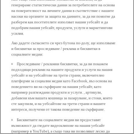
генерираме статистически данни за потребителите на основа
на поверителност на личните данни в съответствие с нашите
насоки на органите за защита на данните, за да ни помогне да
разберем как посетителите използват нашия уебсайт и да
подобрим нашия уебсайт, продукти, услуги и маркетингови
усилия.
Ако дадете съгласието си чрез бутона по-долу, ще използваме
и бисквитки за проследяване / реклама и бисквитки в
социалните медии:
Проследяване / рекламни бисквитки, за да ви покажем
подходящи реклами на нашите продукти и услуги на нашия
уебсайт и на уебсайтове на трети страни, включително
платформи за социални медии като Facebook, въз основа на
поведението ви на сърфиране на нашия уебсайт, като
например разглеждани продукти и услуги. , артикули,
добавени към вашата кошница за пазаруване, и стоки, които
сте закупили, и на уебсайтове на трети страни и вашите
интереси, получени от такова поведение на сърфиране.
Бисквитките на социалните медии ви предоставят
възможност да гледате видеоклипове на нашия уебсайт
(например в YouTube), а също така ви позволяват лесно да