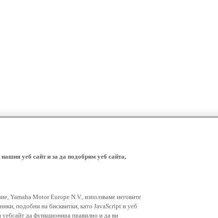
 нашия уеб сайт и за да подобрим уеб сайта,
ние, Yamaha Motor Europe N.V., използваме неговите
ники, подобни на бисквитки, като JavaScript и уеб
я уебсайт да функционира правилно и да ви