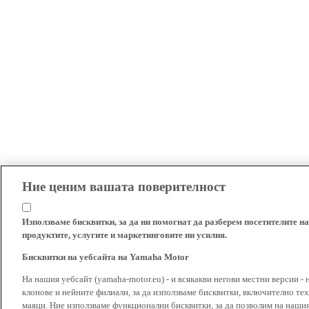
Ние ценим вашата поверителност
Използваме бисквитки, за да ни помогнат да разберем посетителите на
продуктите, услугите и маркетинговите ни усилия.
Бисквитки на уебсайта на Yamaha Motor
На нашия уебсайт (yamaha-motor.eu) - и всякакви негови местни версии - 
клонове и нейните филиали, за да използваме бисквитки, включително тех
маяци. Ние използваме функционални бисквитки, за да позволим на наши