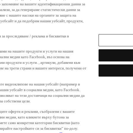
р запомняне на вашите идентификационни данни за
ализи, за да генерираме статистически данни за
вие с нашите насоки на органите за защита на
я уебсайт и да подобрим нашия уебсайт, продукти,
 за проследяване / реклама и бисквитки в
лами на нашите продукти и услуги на нашия
иални медии като Facebook, въз основа на
ни продукти и услуги. , артикули, добавени към
ове на трети страни и вашите интереси, получени от
ате видеоклипове на нашия уебсайт (например в
нашия уебсайт в социални медии, като Facebook.
зволяват на тези доставчици на социални медии да
за собствени цели.
дите оферти и реклами, съобразени с вашите
лни медии, като кликнете върху бутона за
емете само конкретни категории бисквитки (като
зирайте настройките си за бисквитки“ по-долу.