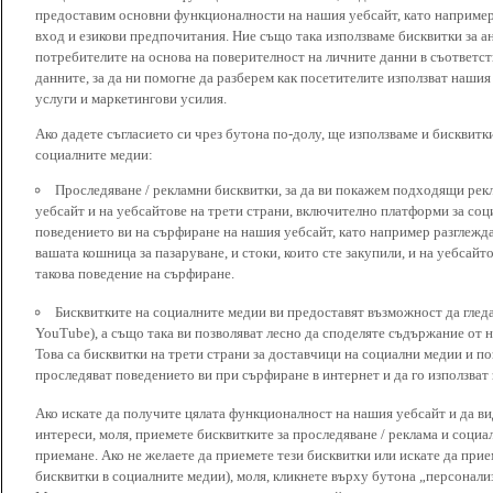
предоставим основни функционалности на нашия уебсайт, като наприме
вход и езикови предпочитания. Ние също така използваме бисквитки за ан
потребителите на основа на поверителност на личните данни в съответст
данните, за да ни помогне да разберем как посетителите използват наши
услуги и маркетингови усилия.
Ако дадете съгласието си чрез бутона по-долу, ще използваме и бисквитки
социалните медии:
Проследяване / рекламни бисквитки, за да ви покажем подходящи рек
уебсайт и на уебсайтове на трети страни, включително платформи за соц
поведението ви на сърфиране на нашия уебсайт, като например разглежда
вашата кошница за пазаруване, и стоки, които сте закупили, и на уебсайт
такова поведение на сърфиране.
Бисквитките на социалните медии ви предоставят възможност да глед
YouTube), а също така ви позволяват лесно да споделяте съдържание от 
Това са бисквитки на трети страни за доставчици на социални медии и по
проследяват поведението ви при сърфиране в интернет и да го използват 
Ако искате да получите цялата функционалност на нашия уебсайт и да ви
интереси, моля, приемете бисквитките за проследяване / реклама и социа
приемане. Ако не желаете да приемете тези бисквитки или искате да при
бисквитки в социалните медии), моля, кликнете върху бутона „персонали