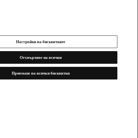
Настройки на бисквитките
Отхвърляне на всички
Приемане на всички бисквитки