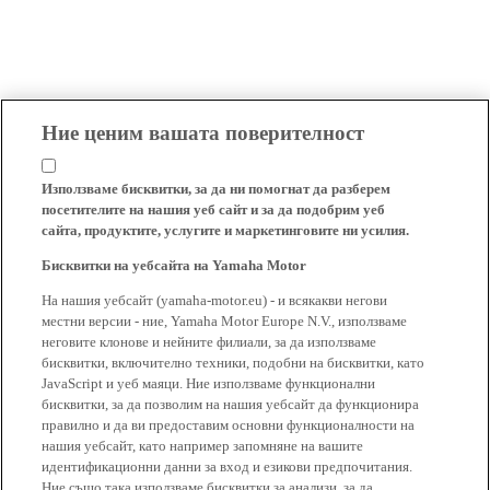
Ние ценим вашата поверителност
Използваме бисквитки, за да ни помогнат да разберем
посетителите на нашия уеб сайт и за да подобрим уеб
сайта, продуктите, услугите и маркетинговите ни усилия.
Бисквитки на уебсайта на Yamaha Motor
На нашия уебсайт (yamaha-motor.eu) - и всякакви негови
местни версии - ние, Yamaha Motor Europe N.V., използваме
неговите клонове и нейните филиали, за да използваме
бисквитки, включително техники, подобни на бисквитки, като
JavaScript и уеб маяци. Ние използваме функционални
бисквитки, за да позволим на нашия уебсайт да функционира
правилно и да ви предоставим основни функционалности на
нашия уебсайт, като например запомняне на вашите
идентификационни данни за вход и езикови предпочитания.
Ние също така използваме бисквитки за анализи, за да