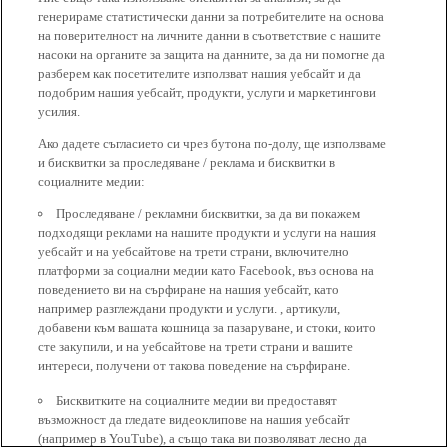
генерираме статистически данни за потребителите на основа
на поверителност на личните данни в съответствие с нашите
насоки на органите за защита на данните, за да ни помогне да
разберем как посетителите използват нашия уебсайт и да
подобрим нашия уебсайт, продукти, услуги и маркетингови
усилия.
Ако дадете съгласието си чрез бутона по-долу, ще използваме
и бисквитки за проследяване / реклама и бисквитки в
социалните медии:
Проследяване / рекламни бисквитки, за да ви покажем
подходящи реклами на нашите продукти и услуги на нашия
уебсайт и на уебсайтове на трети страни, включително
платформи за социални медии като Facebook, въз основа на
поведението ви на сърфиране на нашия уебсайт, като
например разглеждани продукти и услуги. , артикули,
добавени към вашата кошница за пазаруване, и стоки, които
сте закупили, и на уебсайтове на трети страни и вашите
интереси, получени от такова поведение на сърфиране.
Бисквитките на социалните медии ви предоставят
възможност да гледате видеоклипове на нашия уебсайт
(например в YouTube), а също така ви позволяват лесно да