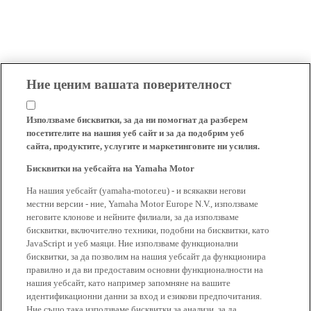
Ние ценим вашата поверителност
Използваме бисквитки, за да ни помогнат да разберем
посетителите на нашия уеб сайт и за да подобрим уеб
сайта, продуктите, услугите и маркетинговите ни усилия.
Бисквитки на уебсайта на Yamaha Motor
На нашия уебсайт (yamaha-motor.eu) - и всякакви негови
местни версии - ние, Yamaha Motor Europe N.V., използваме
неговите клонове и нейните филиали, за да използваме
бисквитки, включително техники, подобни на бисквитки, като
JavaScript и уеб маяци. Ние използваме функционални
бисквитки, за да позволим на нашия уебсайт да функционира
правилно и да ви предоставим основни функционалности на
нашия уебсайт, като например запомняне на вашите
идентификационни данни за вход и езикови предпочитания.
Ние също така използваме бисквитки за анализи, за да