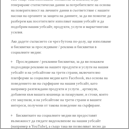
генерираме статистически данни за потребителите на основа
на поверителност на личните данни в съответствие с нашите
насоки на органите за защита на данните, за да ни помогне да
разберем как посетителите използват нашия уебсайт и да
подобрим нашия уебсайт, продукти, услуги и маркетингови
усилия.
Ако дадете съгласието си чрез бутона по-долу, ще използваме
и бисквитки за проследяване / реклама и бисквитки в
социалните медии:
Проследяване / рекламни бисквитки, за да ви покажем
подходящи реклами на нашите продукти и услуги на нашия
уебсайт и на уебсайтове на трети страни, включително
платформи за социални медии като Facebook, въз основа на
поведението ви на сърфиране на нашия уебсайт, като
например разглеждани продукти и услуги. , артикули,
добавени към вашата кошница за пазаруване, и стоки, които
сте закупили, и на уебсайтове на трети страни и вашите
интереси, получени от такова поведение на сърфиране.
Бисквитките на социалните медии ви предоставят
възможност да гледате видеоклипове на нашия уебсайт
(например в YouTube), а също така ви позволяват лесно да