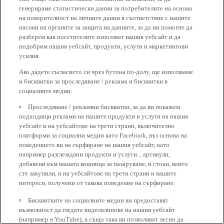
генерираме статистически данни за потребителите на основа
на поверителност на личните данни в съответствие с нашите
насоки на органите за защита на данните, за да ни помогне да
разберем как посетителите използват нашия уебсайт и да
подобрим нашия уебсайт, продукти, услуги и маркетингови
усилия.
Ако дадете съгласието си чрез бутона по-долу, ще използваме
и бисквитки за проследяване / реклама и бисквитки в
социалните медии:
Проследяване / рекламни бисквитки, за да ви покажем
подходящи реклами на нашите продукти и услуги на нашия
уебсайт и на уебсайтове на трети страни, включително
платформи за социални медии като Facebook, въз основа на
поведението ви на сърфиране на нашия уебсайт, като
например разглеждани продукти и услуги. , артикули,
добавени към вашата кошница за пазаруване, и стоки, които
сте закупили, и на уебсайтове на трети страни и вашите
интереси, получени от такова поведение на сърфиране.
Бисквитките на социалните медии ви предоставят
възможност да гледате видеоклипове на нашия уебсайт
(например в YouTube), а също така ви позволяват лесно да