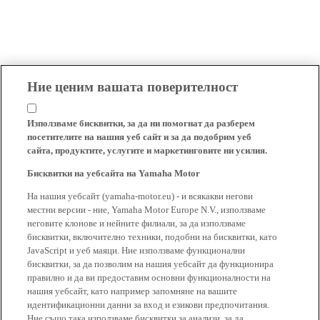
Ние ценим вашата поверителност
Използваме бисквитки, за да ни помогнат да разберем
посетителите на нашия уеб сайт и за да подобрим уеб
сайта, продуктите, услугите и маркетинговите ни усилия.
Бисквитки на уебсайта на Yamaha Motor
На нашия уебсайт (yamaha-motor.eu) - и всякакви негови
местни версии - ние, Yamaha Motor Europe N.V., използваме
неговите клонове и нейните филиали, за да използваме
бисквитки, включително техники, подобни на бисквитки, като
JavaScript и уеб маяци. Ние използваме функционални
бисквитки, за да позволим на нашия уебсайт да функционира
правилно и да ви предоставим основни функционалности на
нашия уебсайт, като например запомняне на вашите
идентификационни данни за вход и езикови предпочитания.
Ние също така използваме бисквитки за анализи, за да