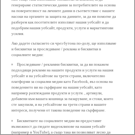
генерираме статистически данни за потребителите на основа
на поверителност на личните данни в съответствие с нашите
насоки на органите за защита на данните, за да ни помогне да
разберем как посетителите използват нашия уебсайт и да
подобрим нашия уебсайт, продукти, услуги и маркетингови
усилия.
Ако дадете съгласието си чрез бутона по-долу, ще използваме
и бисквитки за проследяване / реклама и бисквитки в
социалните медии:
Проследяване / рекламни бисквитки, за да ви покажем
подходящи реклами на нашите продукти и услуги на нашия
уебсайт и на уебсайтове на трети страни, включително
платформи за социални медии като Facebook, въз основа на
поведението ви на сърфиране на нашия уебсайт, като
например разглеждани продукти и услуги. , артикули,
добавени към вашата кошница за пазаруване, и стоки, които
сте закупили, и на уебсайтове на трети страни и вашите
интереси, получени от такова поведение на сърфиране.
Бисквитките на социалните медии ви предоставят
възможност да гледате видеоклипове на нашия уебсайт
(например в YouTube), а също така ви позволяват лесно да