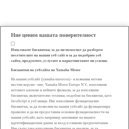
Ние ценим вашата поверителност
Използваме бисквитки, за да ни помогнат да разберем
посетителите на нашия уеб сайт и за да подобрим уеб
сайта, продуктите, услугите и маркетинговите ни усилия.
Бисквитки на уебсайта на Yamaha Motor
На нашия уебсайт (yamaha-motor.eu) - и всякакви негови
местни версии - ние, Yamaha Motor Europe N.V., използваме
неговите клонове и нейните филиали, за да използваме
бисквитки, включително техники, подобни на бисквитки, като
JavaScript и уеб маяци. Ние използваме функционални
бисквитки, за да позволим на нашия уебсайт да функционира
правилно и да ви предоставим основни функционалности на
нашия уебсайт, като например запомняне на вашите
идентификационни данни за вход и езикови предпочитания.
Ние също така използваме бисквитки за анализи, за да