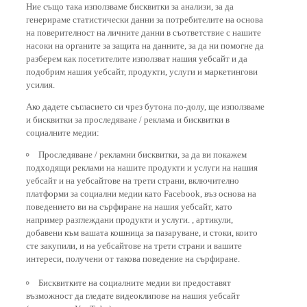
Ние също така използваме бисквитки за анализи, за да
генерираме статистически данни за потребителите на основа
на поверителност на личните данни в съответствие с нашите
насоки на органите за защита на данните, за да ни помогне да
разберем как посетителите използват нашия уебсайт и да
подобрим нашия уебсайт, продукти, услуги и маркетингови
усилия.
Ако дадете съгласието си чрез бутона по-долу, ще използваме
и бисквитки за проследяване / реклама и бисквитки в
социалните медии:
Проследяване / рекламни бисквитки, за да ви покажем
подходящи реклами на нашите продукти и услуги на нашия
уебсайт и на уебсайтове на трети страни, включително
платформи за социални медии като Facebook, въз основа на
поведението ви на сърфиране на нашия уебсайт, като
например разглеждани продукти и услуги. , артикули,
добавени към вашата кошница за пазаруване, и стоки, които
сте закупили, и на уебсайтове на трети страни и вашите
интереси, получени от такова поведение на сърфиране.
Бисквитките на социалните медии ви предоставят
възможност да гледате видеоклипове на нашия уебсайт
(например в YouTube), а също така ви позволяват лесно да