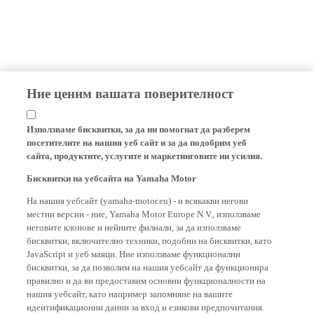
Ние ценим вашата поверителност
Използваме бисквитки, за да ни помогнат да разберем
посетителите на нашия уеб сайт и за да подобрим уеб
сайта, продуктите, услугите и маркетинговите ни усилия.
Бисквитки на уебсайта на Yamaha Motor
На нашия уебсайт (yamaha-motor.eu) - и всякакви негови
местни версии - ние, Yamaha Motor Europe N.V., използваме
неговите клонове и нейните филиали, за да използваме
бисквитки, включително техники, подобни на бисквитки, като
JavaScript и уеб маяци. Ние използваме функционални
бисквитки, за да позволим на нашия уебсайт да функционира
правилно и да ви предоставим основни функционалности на
нашия уебсайт, като например запомняне на вашите
идентификационни данни за вход и езикови предпочитания.