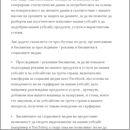
генерираме статистически данни за потребителите на основа
на поверителност на личните данни в съответствие с нашите
насоки на органите за защита на данните, за да ни помогне да
разберем как посетителите използват нашия уебсайт и да
подобрим нашия уебсайт, продукти, услуги и маркетингови
усилия.
Ако дадете съгласието си чрез бутона по-долу, ще използваме
и бисквитки за проследяване / реклама и бисквитки в
социалните медии:
Проследяване / рекламни бисквитки, за да ви покажем
подходящи реклами на нашите продукти и услуги на нашия
уебсайт и на уебсайтове на трети страни, включително
платформи за социални медии като Facebook, въз основа на
поведението ви на сърфиране на нашия уебсайт, като
например разглеждани продукти и услуги. , артикули,
добавени към вашата кошница за пазаруване, и стоки, които
сте закупили, и на уебсайтове на трети страни и вашите
интереси, получени от такова поведение на сърфиране.
Бисквитките на социалните медии ви предоставят
възможност да гледате видеоклипове на нашия уебсайт
(например в YouTube), а също така ви позволяват лесно да