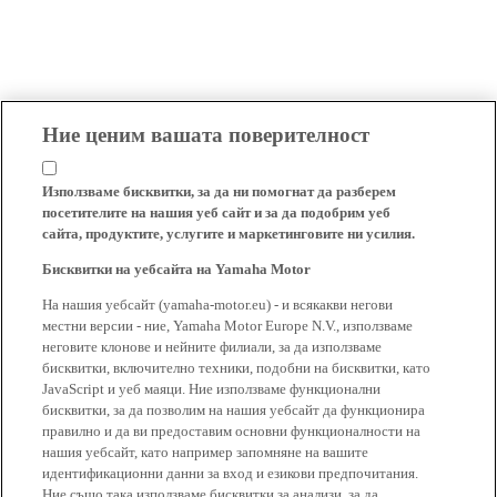
Ние ценим вашата поверителност
Използваме бисквитки, за да ни помогнат да разберем
посетителите на нашия уеб сайт и за да подобрим уеб
сайта, продуктите, услугите и маркетинговите ни усилия.
Бисквитки на уебсайта на Yamaha Motor
На нашия уебсайт (yamaha-motor.eu) - и всякакви негови
местни версии - ние, Yamaha Motor Europe N.V., използваме
неговите клонове и нейните филиали, за да използваме
бисквитки, включително техники, подобни на бисквитки, като
JavaScript и уеб маяци. Ние използваме функционални
бисквитки, за да позволим на нашия уебсайт да функционира
правилно и да ви предоставим основни функционалности на
нашия уебсайт, като например запомняне на вашите
идентификационни данни за вход и езикови предпочитания.
Ние също така използваме бисквитки за анализи, за да