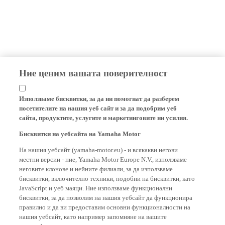
Ние ценим вашата поверителност
Използваме бисквитки, за да ни помогнат да разберем
посетителите на нашия уеб сайт и за да подобрим уеб
сайта, продуктите, услугите и маркетинговите ни усилия.
Бисквитки на уебсайта на Yamaha Motor
На нашия уебсайт (yamaha-motor.eu) - и всякакви негови
местни версии - ние, Yamaha Motor Europe N.V., използваме
неговите клонове и нейните филиали, за да използваме
бисквитки, включително техники, подобни на бисквитки, като
JavaScript и уеб маяци. Ние използваме функционални
бисквитки, за да позволим на нашия уебсайт да функционира
правилно и да ви предоставим основни функционалности на
нашия уебсайт, като например запомняне на вашите
идентификационни данни за вход и езикови предпочитания.