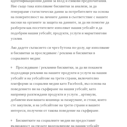
Ние също така използваме бисквитки за анализи, за да
генерираме статистически данни за потребителите на основа
на поверителност на личните данни в съответствие с нашите
насоки на органите за защита на данните, за да ни помогне да
разберем как посетителите използват нашия уебсайт и да
подобрим нашия уебсайт, продукти, услуги и маркетингови
усилия.
Ако дадете съгласието си чрез бутона по-долу, ще използваме
и бисквитки за проследяване / реклама и бисквитки в
социалните медии:
Проследяване / рекламни бисквитки, за да ви покажем
подходящи реклами на нашите продукти и услуги на нашия
уебсайт и на уебсайтове на трети страни, включително
платформи за социални медии като Facebook, въз основа на
поведението ви на сърфиране на нашия уебсайт, като
например разглеждани продукти и услуги. , артикули,
добавени към вашата кошница за пазаруване, и стоки, които
сте закупили, и на уебсайтове на трети страни и вашите
интереси, получени от такова поведение на сърфиране.
Бисквитките на социалните медии ви предоставят
възможност да гледате видеоклипове на нашия уебсайт