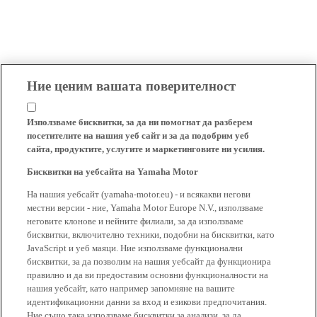
Ние ценим вашата поверителност
Използваме бисквитки, за да ни помогнат да разберем
посетителите на нашия уеб сайт и за да подобрим уеб
сайта, продуктите, услугите и маркетинговите ни усилия.
Бисквитки на уебсайта на Yamaha Motor
На нашия уебсайт (yamaha-motor.eu) - и всякакви негови
местни версии - ние, Yamaha Motor Europe N.V., използваме
неговите клонове и нейните филиали, за да използваме
бисквитки, включително техники, подобни на бисквитки, като
JavaScript и уеб маяци. Ние използваме функционални
бисквитки, за да позволим на нашия уебсайт да функционира
правилно и да ви предоставим основни функционалности на
нашия уебсайт, като например запомняне на вашите
идентификационни данни за вход и езикови предпочитания.
Ние също така използваме бисквитки за анализи, за да