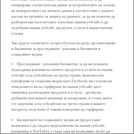
генерираме статистически данни за потребителите на основа
на поверителност на личните данни в съответствие с нашите
насоки на органите за защита на данните, за да ни помогне да
разберем как посетителите използват нашия уебсайт и да
подобрим нашия уебсайт, продукти, услуги и маркетингови
усилия.
Ако дадете съгласието си чрез бутона по-долу, ще използваме
и бисквитки за проследяване / реклама и бисквитки в
социалните медии:
Проследяване / рекламни бисквитки, за да ви покажем
подходящи реклами на нашите продукти и услуги на нашия
уебсайт и на уебсайтове на трети страни, включително
платформи за социални медии като Facebook, въз основа на
поведението ви на сърфиране на нашия уебсайт, като
например разглеждани продукти и услуги. , артикули,
добавени към вашата кошница за пазаруване, и стоки, които
сте закупили, и на уебсайтове на трети страни и вашите
интереси, получени от такова поведение на сърфиране.
Бисквитките на социалните медии ви предоставят
възможност да гледате видеоклипове на нашия уебсайт
(например в YouTube), а също така ви позволяват лесно да