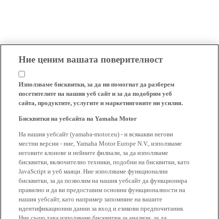
Ние ценим вашата поверителност
Използваме бисквитки, за да ни помогнат да разберем
посетителите на нашия уеб сайт и за да подобрим уеб
сайта, продуктите, услугите и маркетинговите ни усилия.
Бисквитки на уебсайта на Yamaha Motor
На нашия уебсайт (yamaha-motor.eu) - и всякакви негови
местни версии - ние, Yamaha Motor Europe N.V., използваме
неговите клонове и нейните филиали, за да използваме
бисквитки, включително техники, подобни на бисквитки, като
JavaScript и уеб маяци. Ние използваме функционални
бисквитки, за да позволим на нашия уебсайт да функционира
правилно и да ви предоставим основни функционалности на
нашия уебсайт, като например запомняне на вашите
идентификационни данни за вход и езикови предпочитания.
Ние също така използваме бисквитки за анализи, за да