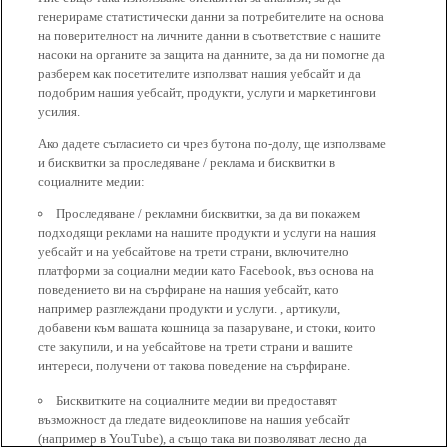
генерираме статистически данни за потребителите на основа
на поверителност на личните данни в съответствие с нашите
насоки на органите за защита на данните, за да ни помогне да
разберем как посетителите използват нашия уебсайт и да
подобрим нашия уебсайт, продукти, услуги и маркетингови
усилия.
Ако дадете съгласието си чрез бутона по-долу, ще използваме
и бисквитки за проследяване / реклама и бисквитки в
социалните медии:
Проследяване / рекламни бисквитки, за да ви покажем
подходящи реклами на нашите продукти и услуги на нашия
уебсайт и на уебсайтове на трети страни, включително
платформи за социални медии като Facebook, въз основа на
поведението ви на сърфиране на нашия уебсайт, като
например разглеждани продукти и услуги. , артикули,
добавени към вашата кошница за пазаруване, и стоки, които
сте закупили, и на уебсайтове на трети страни и вашите
интереси, получени от такова поведение на сърфиране.
Бисквитките на социалните медии ви предоставят
възможност да гледате видеоклипове на нашия уебсайт
(например в YouTube), а също така ви позволяват лесно да