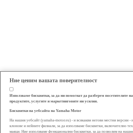
Ние ценим вашата поверителност
Използваме бисквитки, за да ни помогнат да разберем посетителите на
продуктите, услугите и маркетинговите ни усилия.
Бисквитки на уебсайта на Yamaha Motor
На нашия уебсайт (yamaha-motor.eu) - и всякакви негови местни версии - 
клонове и нейните филиали, за да използваме бисквитки, включително тех
маяци. Ние използваме функционални бисквитки, за да позволим на наши