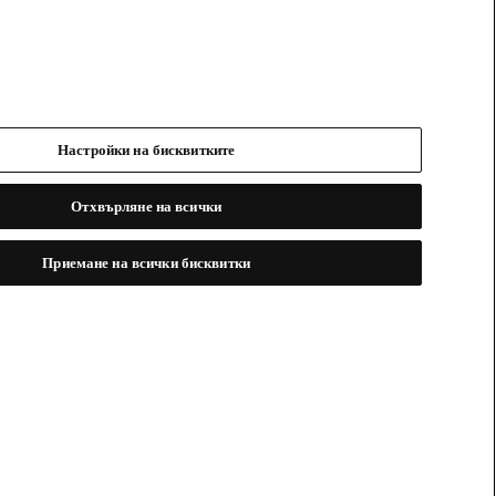
Настройки на бисквитките
Отхвърляне на всички
Приемане на всички бисквитки