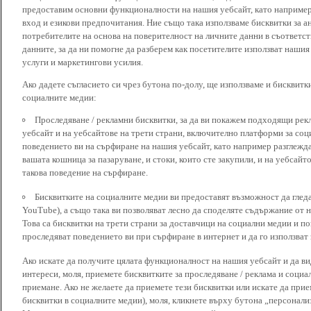
предоставим основни функционалности на нашия уебсайт, като наприме
вход и езикови предпочитания. Ние също така използваме бисквитки за ан
потребителите на основа на поверителност на личните данни в съответст
данните, за да ни помогне да разберем как посетителите използват наши
услуги и маркетингови усилия.
Ако дадете съгласието си чрез бутона по-долу, ще използваме и бисквитки
социалните медии:
Проследяване / рекламни бисквитки, за да ви покажем подходящи рек
уебсайт и на уебсайтове на трети страни, включително платформи за соц
поведението ви на сърфиране на нашия уебсайт, като например разглежда
вашата кошница за пазаруване, и стоки, които сте закупили, и на уебсайт
такова поведение на сърфиране.
Бисквитките на социалните медии ви предоставят възможност да глед
YouTube), а също така ви позволяват лесно да споделяте съдържание от 
Това са бисквитки на трети страни за доставчици на социални медии и по
проследяват поведението ви при сърфиране в интернет и да го използват 
Ако искате да получите цялата функционалност на нашия уебсайт и да ви
интереси, моля, приемете бисквитките за проследяване / реклама и социа
приемане. Ако не желаете да приемете тези бисквитки или искате да при
бисквитки в социалните медии), моля, кликнете върху бутона „персонали