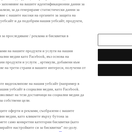
р запомняне на вашите идентификационни данни за
ализи, за да генерираме статистически данни за
вие с нашите насоки на органите за защита на
я уебсайт и да подобрим нашия уебсайт, продукти,
 за проследяване / реклама и бисквитки в
лами на нашите продукти и услуги на нашия
иални медии като Facebook, въз основа на
ни продукти и услуги. , артикули, добавени към
ове на трети страни и вашите интереси, получени от
ате видеоклипове на нашия уебсайт (например в
нашия уебсайт в социални медии, като Facebook.
зволяват на тези доставчици на социални медии да
за собствени цели.
дите оферти и реклами, съобразени с вашите
лни медии, като кликнете върху бутона за
емете само конкретни категории бисквитки (като
зирайте настройките си за бисквитки“ по-долу.