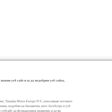
 нашия уеб сайт и за да подобрим уеб сайта,
ние, Yamaha Motor Europe N.V., използваме неговите
ники, подобни на бисквитки, като JavaScript и уеб
я уебсайт да функционира правилно и да ви