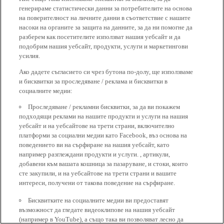
генерираме статистически данни за потребителите на основа
на поверителност на личните данни в съответствие с нашите
насоки на органите за защита на данните, за да ни помогне да
разберем как посетителите използват нашия уебсайт и да
подобрим нашия уебсайт, продукти, услуги и маркетингови
усилия.
Ако дадете съгласието си чрез бутона по-долу, ще използваме
и бисквитки за проследяване / реклама и бисквитки в
социалните медии:
Проследяване / рекламни бисквитки, за да ви покажем
подходящи реклами на нашите продукти и услуги на нашия
уебсайт и на уебсайтове на трети страни, включително
платформи за социални медии като Facebook, въз основа на
поведението ви на сърфиране на нашия уебсайт, като
например разглеждани продукти и услуги. , артикули,
добавени към вашата кошница за пазаруване, и стоки, които
сте закупили, и на уебсайтове на трети страни и вашите
интереси, получени от такова поведение на сърфиране.
Бисквитките на социалните медии ви предоставят
възможност да гледате видеоклипове на нашия уебсайт
(например в YouTube), а също така ви позволяват лесно да