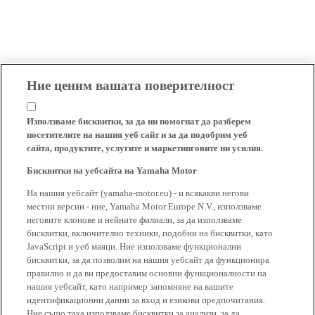
Ние ценим вашата поверителност
Използваме бисквитки, за да ни помогнат да разберем
посетителите на нашия уеб сайт и за да подобрим уеб
сайта, продуктите, услугите и маркетинговите ни усилия.
Бисквитки на уебсайта на Yamaha Motor
На нашия уебсайт (yamaha-motor.eu) - и всякакви негови
местни версии - ние, Yamaha Motor Europe N.V., използваме
неговите клонове и нейните филиали, за да използваме
бисквитки, включително техники, подобни на бисквитки, като
JavaScript и уеб маяци. Ние използваме функционални
бисквитки, за да позволим на нашия уебсайт да функционира
правилно и да ви предоставим основни функционалности на
нашия уебсайт, като например запомняне на вашите
идентификационни данни за вход и езикови предпочитания.
Ние също така използваме бисквитки за анализи, за да