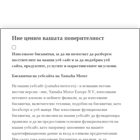
Ние ценим вашата поверителност
Използваме бисквитки, за да ни помогнат да разберем
посетителите на нашия уеб сайт и за да подобрим уеб
сайта, продуктите, услугите и маркетинговите ни усилия.
Бисквитки на уебсайта на Yamaha Motor
На нашия уебсайт (yamaha-motor.eu) - и всякакви негови
местни версии - ние, Yamaha Motor Europe N.V., използваме
неговите клонове и нейните филиали, за да използваме
бисквитки, включително техники, подобни на бисквитки, като
JavaScript и уеб маяци. Ние използваме функционални
бисквитки, за да позволим на нашия уебсайт да функционира
правилно и да ви предоставим основни функционалности на
нашия уебсайт, като например запомняне на вашите
идентификационни данни за вход и езикови предпочитания.
Ние също така използваме бисквитки за анализи, за да