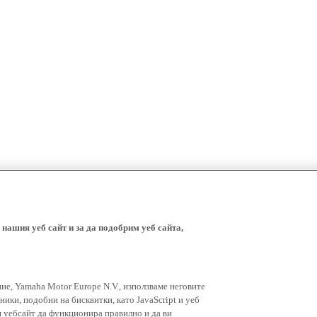
 нашия уеб сайт и за да подобрим уеб сайта,
ние, Yamaha Motor Europe N.V., използваме неговите
ники, подобни на бисквитки, като JavaScript и уеб
я уебсайт да функционира правилно и да ви