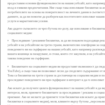
предоставим основни функционалности на нашия уебсайт, като наприме
вход и езикови предпочитания. Ние също така използваме бисквитки за ан
потребителите на основа на поверителност на личните данни в съответст
данните, за да ни помогне да разберем как посетителите използват наши
услуги и маркетингови усилия.
Ако дадете съгласието си чрез бутона по-долу, ще използваме и бисквитки
социалните медии:
Проследяване / рекламни бисквитки, за да ви покажем подходящи рек
уебсайт и на уебсайтове на трети страни, включително платформи за соц
поведението ви на сърфиране на нашия уебсайт, като например разглежда
вашата кошница за пазаруване, и стоки, които сте закупили, и на уебсайт
такова поведение на сърфиране.
Бисквитките на социалните медии ви предоставят възможност да глед
YouTube), а също така ви позволяват лесно да споделяте съдържание от 
Това са бисквитки на трети страни за доставчици на социални медии и по
проследяват поведението ви при сърфиране в интернет и да го използват 
Ако искате да получите цялата функционалност на нашия уебсайт и да ви
интереси, моля, приемете бисквитките за проследяване / реклама и социа
приемане. Ако не желаете да приемете тези бисквитки или искате да при
бисквитки в социалните медии), моля, кликнете върху бутона „персонали