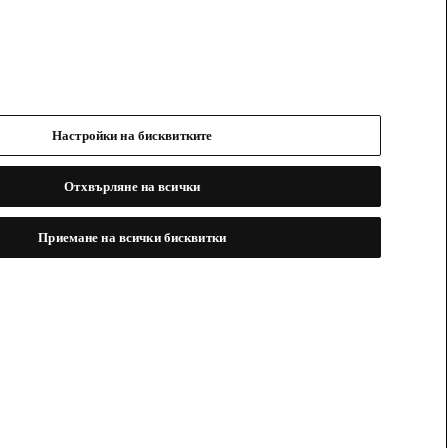
Настройки на бисквитките
Отхвърляне на всички
Приемане на всички бисквитки