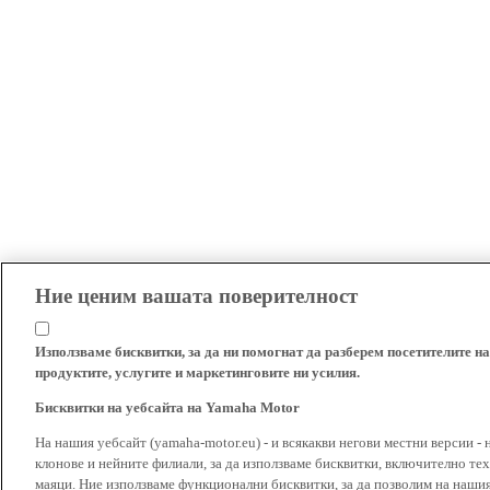
Ние ценим вашата поверителност
Използваме бисквитки, за да ни помогнат да разберем посетителите на
продуктите, услугите и маркетинговите ни усилия.
Бисквитки на уебсайта на Yamaha Motor
На нашия уебсайт (yamaha-motor.eu) - и всякакви негови местни версии - 
клонове и нейните филиали, за да използваме бисквитки, включително тех
маяци. Ние използваме функционални бисквитки, за да позволим на наши