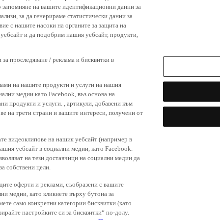
р запомняне на вашите идентификационни данни за
ализи, за да генерираме статистически данни за
вие с нашите насоки на органите за защита на
я уебсайт и да подобрим нашия уебсайт, продукти,
 за проследяване / реклама и бисквитки в
лами на нашите продукти и услуги на нашия
иални медии като Facebook, въз основа на
ни продукти и услуги. , артикули, добавени към
ове на трети страни и вашите интереси, получени от
ате видеоклипове на нашия уебсайт (например в
нашия уебсайт в социални медии, като Facebook.
зволяват на тези доставчици на социални медии да
за собствени цели.
дите оферти и реклами, съобразени с вашите
лни медии, като кликнете върху бутона за
емете само конкретни категории бисквитки (като
зирайте настройките си за бисквитки“ по-долу.