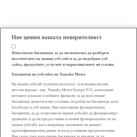
Ние ценим вашата поверителност
Използваме бисквитки, за да ни помогнат да разберем
посетителите на нашия уеб сайт и за да подобрим уеб
сайта, продуктите, услугите и маркетинговите ни усилия.
Бисквитки на уебсайта на Yamaha Motor
На нашия уебсайт (yamaha-motor.eu) - и всякакви негови
местни версии - ние, Yamaha Motor Europe N.V., използваме
неговите клонове и нейните филиали, за да използваме
бисквитки, включително техники, подобни на бисквитки, като
JavaScript и уеб маяци. Ние използваме функционални
бисквитки, за да позволим на нашия уебсайт да функционира
правилно и да ви предоставим основни функционалности на
нашия уебсайт, като например запомняне на вашите
идентификационни данни за вход и езикови предпочитания.
Ние също така използваме бисквитки за анализи, за да