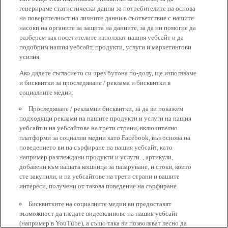
генерираме статистически данни за потребителите на основа
на поверителност на личните данни в съответствие с нашите
насоки на органите за защита на данните, за да ни помогне да
разберем как посетителите използват нашия уебсайт и да
подобрим нашия уебсайт, продукти, услуги и маркетингови
усилия.
Ако дадете съгласието си чрез бутона по-долу, ще използваме
и бисквитки за проследяване / реклама и бисквитки в
социалните медии:
Проследяване / рекламни бисквитки, за да ви покажем
подходящи реклами на нашите продукти и услуги на нашия
уебсайт и на уебсайтове на трети страни, включително
платформи за социални медии като Facebook, въз основа на
поведението ви на сърфиране на нашия уебсайт, като
например разглеждани продукти и услуги. , артикули,
добавени към вашата кошница за пазаруване, и стоки, които
сте закупили, и на уебсайтове на трети страни и вашите
интереси, получени от такова поведение на сърфиране.
Бисквитките на социалните медии ви предоставят
възможност да гледате видеоклипове на нашия уебсайт
(например в YouTube), а също така ви позволяват лесно да