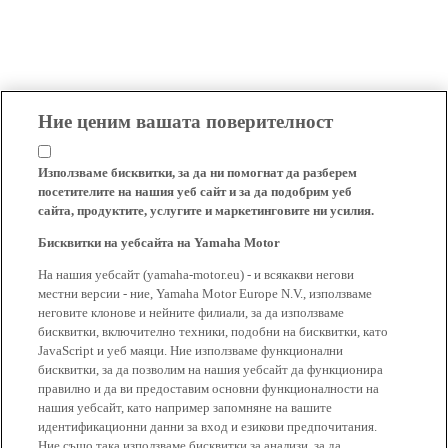
Ние ценим вашата поверителност
Използваме бисквитки, за да ни помогнат да разберем
посетителите на нашия уеб сайт и за да подобрим уеб
сайта, продуктите, услугите и маркетинговите ни усилия.
Бисквитки на уебсайта на Yamaha Motor
На нашия уебсайт (yamaha-motor.eu) - и всякакви негови
местни версии - ние, Yamaha Motor Europe N.V., използваме
неговите клонове и нейните филиали, за да използваме
бисквитки, включително техники, подобни на бисквитки, като
JavaScript и уеб маяци. Ние използваме функционални
бисквитки, за да позволим на нашия уебсайт да функционира
правилно и да ви предоставим основни функционалности на
нашия уебсайт, като например запомняне на вашите
идентификационни данни за вход и езикови предпочитания.
Ние също така използваме бисквитки за анализи, за да