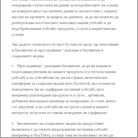
генерираме статистически данни за потребителите на основа
на поверителност на личните данни в съответствие с нашите
насоки на органите за защита на данните, за да ни помогне да
разберем как посетителите използват нашия уебсайт и да
подобрим нашия уебсайт, продукти, услуги и маркетингови
усилия.
Ако дадете съгласието си чрез бутона по-долу, ще използваме
и бисквитки за проследяване / реклама и бисквитки в
социалните медии:
Проследяване / рекламни бисквитки, за да ви покажем
подходящи реклами на нашите продукти и услуги на нашия
уебсайт и на уебсайтове на трети страни, включително
платформи за социални медии като Facebook, въз основа на
поведението ви на сърфиране на нашия уебсайт, като
например разглеждани продукти и услуги. , артикули,
добавени към вашата кошница за пазаруване, и стоки, които
сте закупили, и на уебсайтове на трети страни и вашите
интереси, получени от такова поведение на сърфиране.
Бисквитките на социалните медии ви предоставят
възможност да гледате видеоклипове на нашия уебсайт
(например в YouTube), а също така ви позволяват лесно да