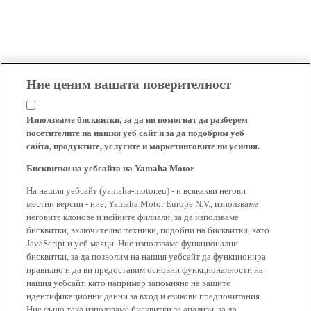
Ние ценим вашата поверителност
Използваме бисквитки, за да ни помогнат да разберем
посетителите на нашия уеб сайт и за да подобрим уеб
сайта, продуктите, услугите и маркетинговите ни усилия.
Бисквитки на уебсайта на Yamaha Motor
На нашия уебсайт (yamaha-motor.eu) - и всякакви негови
местни версии - ние, Yamaha Motor Europe N.V., използваме
неговите клонове и нейните филиали, за да използваме
бисквитки, включително техники, подобни на бисквитки, като
JavaScript и уеб маяци. Ние използваме функционални
бисквитки, за да позволим на нашия уебсайт да функционира
правилно и да ви предоставим основни функционалности на
нашия уебсайт, като например запомняне на вашите
идентификационни данни за вход и езикови предпочитания.
Ние също така използваме бисквитки за анализи, за да