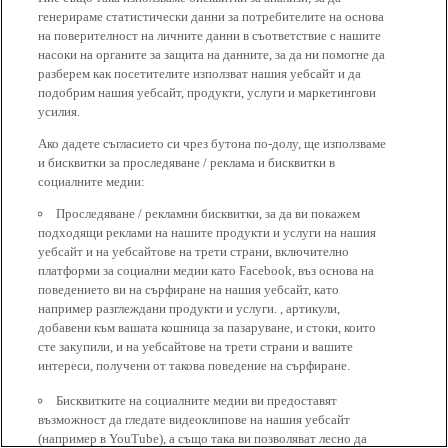
генерираме статистически данни за потребителите на основа
на поверителност на личните данни в съответствие с нашите
насоки на органите за защита на данните, за да ни помогне да
разберем как посетителите използват нашия уебсайт и да
подобрим нашия уебсайт, продукти, услуги и маркетингови
усилия.
Ако дадете съгласието си чрез бутона по-долу, ще използваме
и бисквитки за проследяване / реклама и бисквитки в
социалните медии:
Проследяване / рекламни бисквитки, за да ви покажем
подходящи реклами на нашите продукти и услуги на нашия
уебсайт и на уебсайтове на трети страни, включително
платформи за социални медии като Facebook, въз основа на
поведението ви на сърфиране на нашия уебсайт, като
например разглеждани продукти и услуги. , артикули,
добавени към вашата кошница за пазаруване, и стоки, които
сте закупили, и на уебсайтове на трети страни и вашите
интереси, получени от такова поведение на сърфиране.
Бисквитките на социалните медии ви предоставят
възможност да гледате видеоклипове на нашия уебсайт
(например в YouTube), а също така ви позволяват лесно да