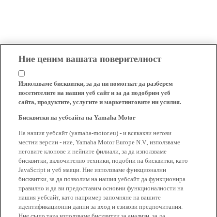
Ние ценим вашата поверителност
Използваме бисквитки, за да ни помогнат да разберем
посетителите на нашия уеб сайт и за да подобрим уеб
сайта, продуктите, услугите и маркетинговите ни усилия.
Бисквитки на уебсайта на Yamaha Motor
На нашия уебсайт (yamaha-motor.eu) - и всякакви негови
местни версии - ние, Yamaha Motor Europe N.V., използваме
неговите клонове и нейните филиали, за да използваме
бисквитки, включително техники, подобни на бисквитки, като
JavaScript и уеб маяци. Ние използваме функционални
бисквитки, за да позволим на нашия уебсайт да функционира
правилно и да ви предоставим основни функционалности на
нашия уебсайт, като например запомняне на вашите
идентификационни данни за вход и езикови предпочитания.
Ние също така използваме бисквитки за анализи, за да