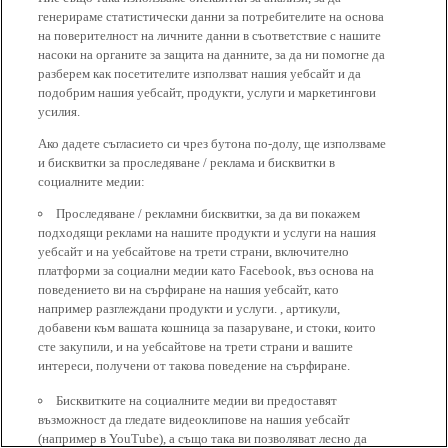
генерираме статистически данни за потребителите на основа
на поверителност на личните данни в съответствие с нашите
насоки на органите за защита на данните, за да ни помогне да
разберем как посетителите използват нашия уебсайт и да
подобрим нашия уебсайт, продукти, услуги и маркетингови
усилия.
Ако дадете съгласието си чрез бутона по-долу, ще използваме
и бисквитки за проследяване / реклама и бисквитки в
социалните медии:
Проследяване / рекламни бисквитки, за да ви покажем
подходящи реклами на нашите продукти и услуги на нашия
уебсайт и на уебсайтове на трети страни, включително
платформи за социални медии като Facebook, въз основа на
поведението ви на сърфиране на нашия уебсайт, като
например разглеждани продукти и услуги. , артикули,
добавени към вашата кошница за пазаруване, и стоки, които
сте закупили, и на уебсайтове на трети страни и вашите
интереси, получени от такова поведение на сърфиране.
Бисквитките на социалните медии ви предоставят
възможност да гледате видеоклипове на нашия уебсайт
(например в YouTube), а също така ви позволяват лесно да