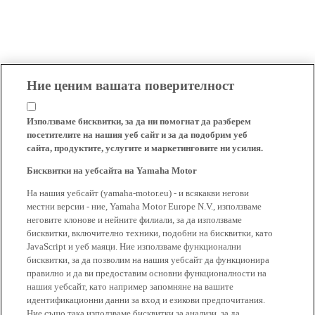
Ние ценим вашата поверителност
Използваме бисквитки, за да ни помогнат да разберем
посетителите на нашия уеб сайт и за да подобрим уеб
сайта, продуктите, услугите и маркетинговите ни усилия.
Бисквитки на уебсайта на Yamaha Motor
На нашия уебсайт (yamaha-motor.eu) - и всякакви негови
местни версии - ние, Yamaha Motor Europe N.V., използваме
неговите клонове и нейните филиали, за да използваме
бисквитки, включително техники, подобни на бисквитки, като
JavaScript и уеб маяци. Ние използваме функционални
бисквитки, за да позволим на нашия уебсайт да функционира
правилно и да ви предоставим основни функционалности на
нашия уебсайт, като например запомняне на вашите
идентификационни данни за вход и езикови предпочитания.
Ние също така използваме бисквитки за анализи, за да