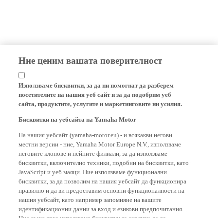
Ние ценим вашата поверителност
Използваме бисквитки, за да ни помогнат да разберем
посетителите на нашия уеб сайт и за да подобрим уеб
сайта, продуктите, услугите и маркетинговите ни усилия.
Бисквитки на уебсайта на Yamaha Motor
На нашия уебсайт (yamaha-motor.eu) - и всякакви негови
местни версии - ние, Yamaha Motor Europe N.V., използваме
неговите клонове и нейните филиали, за да използваме
бисквитки, включително техники, подобни на бисквитки, като
JavaScript и уеб маяци. Ние използваме функционални
бисквитки, за да позволим на нашия уебсайт да функционира
правилно и да ви предоставим основни функционалности на
нашия уебсайт, като например запомняне на вашите
идентификационни данни за вход и езикови предпочитания.
Ние също така използваме бисквитки за анализи, за да