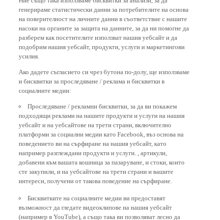
генерираме статистически данни за потребителите на основа
на поверителност на личните данни в съответствие с нашите
насоки на органите за защита на данните, за да ни помогне да
разберем как посетителите използват нашия уебсайт и да
подобрим нашия уебсайт, продукти, услуги и маркетингови
усилия.
Ако дадете съгласието си чрез бутона по-долу, ще използваме
и бисквитки за проследяване / реклама и бисквитки в
социалните медии:
Проследяване / рекламни бисквитки, за да ви покажем
подходящи реклами на нашите продукти и услуги на нашия
уебсайт и на уебсайтове на трети страни, включително
платформи за социални медии като Facebook, въз основа на
поведението ви на сърфиране на нашия уебсайт, като
например разглеждани продукти и услуги. , артикули,
добавени към вашата кошница за пазаруване, и стоки, които
сте закупили, и на уебсайтове на трети страни и вашите
интереси, получени от такова поведение на сърфиране.
Бисквитките на социалните медии ви предоставят
възможност да гледате видеоклипове на нашия уебсайт
(например в YouTube), а също така ви позволяват лесно да