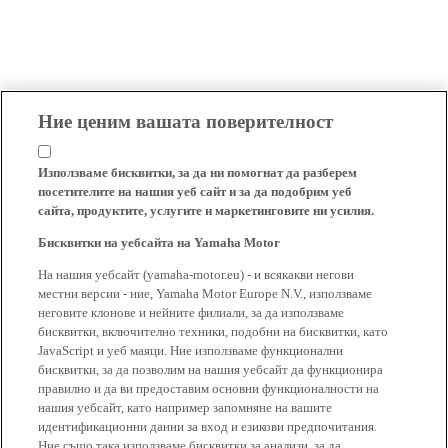
Ние ценим вашата поверителност
Използваме бисквитки, за да ни помогнат да разберем
посетителите на нашия уеб сайт и за да подобрим уеб
сайта, продуктите, услугите и маркетинговите ни усилия.
Бисквитки на уебсайта на Yamaha Motor
На нашия уебсайт (yamaha-motor.eu) - и всякакви негови
местни версии - ние, Yamaha Motor Europe N.V., използваме
неговите клонове и нейните филиали, за да използваме
бисквитки, включително техники, подобни на бисквитки, като
JavaScript и уеб маяци. Ние използваме функционални
бисквитки, за да позволим на нашия уебсайт да функционира
правилно и да ви предоставим основни функционалности на
нашия уебсайт, като например запомняне на вашите
идентификационни данни за вход и езикови предпочитания.
Ние също така използваме бисквитки за анализи, за да