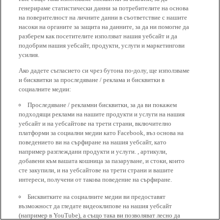
генерираме статистически данни за потребителите на основа
на поверителност на личните данни в съответствие с нашите
насоки на органите за защита на данните, за да ни помогне да
разберем как посетителите използват нашия уебсайт и да
подобрим нашия уебсайт, продукти, услуги и маркетингови
усилия.
Ако дадете съгласието си чрез бутона по-долу, ще използваме
и бисквитки за проследяване / реклама и бисквитки в
социалните медии:
Проследяване / рекламни бисквитки, за да ви покажем
подходящи реклами на нашите продукти и услуги на нашия
уебсайт и на уебсайтове на трети страни, включително
платформи за социални медии като Facebook, въз основа на
поведението ви на сърфиране на нашия уебсайт, като
например разглеждани продукти и услуги. , артикули,
добавени към вашата кошница за пазаруване, и стоки, които
сте закупили, и на уебсайтове на трети страни и вашите
интереси, получени от такова поведение на сърфиране.
Бисквитките на социалните медии ви предоставят
възможност да гледате видеоклипове на нашия уебсайт
(например в YouTube), а също така ви позволяват лесно да