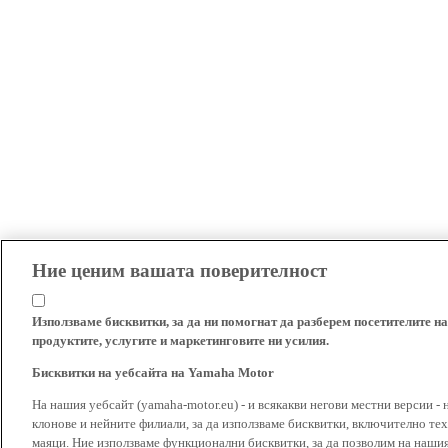
Ние ценим вашата поверителност
Използваме бисквитки, за да ни помогнат да разберем посетителите на
продуктите, услугите и маркетинговите ни усилия.
Бисквитки на уебсайта на Yamaha Motor
На нашия уебсайт (yamaha-motor.eu) - и всякакви негови местни версии - 
клонове и нейните филиали, за да използваме бисквитки, включително тех
маяци. Ние използваме функционални бисквитки, за да позволим на наши