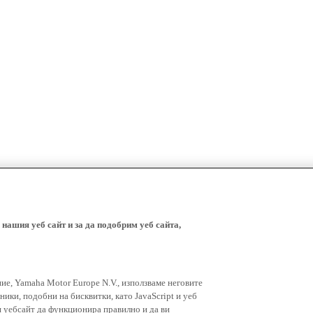
 нашия уеб сайт и за да подобрим уеб сайта,
ние, Yamaha Motor Europe N.V., използваме неговите
ники, подобни на бисквитки, като JavaScript и уеб
я уебсайт да функционира правилно и да ви