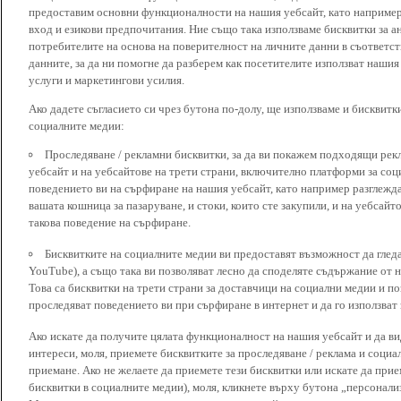
предоставим основни функционалности на нашия уебсайт, като наприме
вход и езикови предпочитания. Ние също така използваме бисквитки за ан
потребителите на основа на поверителност на личните данни в съответст
данните, за да ни помогне да разберем как посетителите използват наши
услуги и маркетингови усилия.
Ако дадете съгласието си чрез бутона по-долу, ще използваме и бисквитки
социалните медии:
Проследяване / рекламни бисквитки, за да ви покажем подходящи рек
уебсайт и на уебсайтове на трети страни, включително платформи за соц
поведението ви на сърфиране на нашия уебсайт, като например разглежда
вашата кошница за пазаруване, и стоки, които сте закупили, и на уебсайт
такова поведение на сърфиране.
Бисквитките на социалните медии ви предоставят възможност да глед
YouTube), а също така ви позволяват лесно да споделяте съдържание от 
Това са бисквитки на трети страни за доставчици на социални медии и по
проследяват поведението ви при сърфиране в интернет и да го използват 
Ако искате да получите цялата функционалност на нашия уебсайт и да ви
интереси, моля, приемете бисквитките за проследяване / реклама и социа
приемане. Ако не желаете да приемете тези бисквитки или искате да при
бисквитки в социалните медии), моля, кликнете върху бутона „персонали