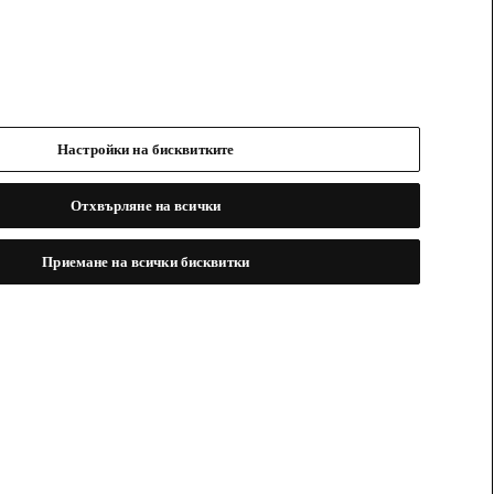
Настройки на бисквитките
Отхвърляне на всички
Приемане на всички бисквитки