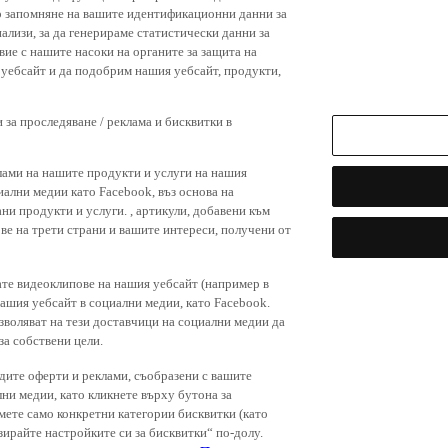
р запомняне на вашите идентификационни данни за
ализи, за да генерираме статистически данни за
вие с нашите насоки на органите за защита на
я уебсайт и да подобрим нашия уебсайт, продукти,
 за проследяване / реклама и бисквитки в
лами на нашите продукти и услуги на нашия
иални медии като Facebook, въз основа на
ни продукти и услуги. , артикули, добавени към
ове на трети страни и вашите интереси, получени от
ате видеоклипове на нашия уебсайт (например в
нашия уебсайт в социални медии, като Facebook.
зволяват на тези доставчици на социални медии да
за собствени цели.
дите оферти и реклами, съобразени с вашите
лни медии, като кликнете върху бутона за
емете само конкретни категории бисквитки (като
зирайте настройките си за бисквитки“ по-долу.