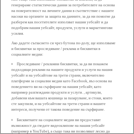
генерираме статистически данни за потребителите на основа
на поверителност на личните данни в съответствие с нашите
насоки на органите за защита на данните, за да ни помогне да
разберем как посетителите използват нашия уебсайт и да
подобрим нашия уебсайт, продукти, услуги и маркетингови
усилия.
Ако дадете съгласието си чрез бутона по-долу, ще използваме
и бисквитки за проследяване / реклама и бисквитки в
социалните медии:
Проследяване / рекламни бисквитки, за да ви покажем
подходящи реклами на нашите продукти и услуги на нашия
уебсайт и на уебсайтове на трети страни, включително
платформи за социални медии като Facebook, въз основа на
поведението ви на сърфиране на нашия уебсайт, като
например разглеждани продукти и услуги. , артикули,
добавени към вашата кошница за пазаруване, и стоки, които
сте закупили, и на уебсайтове на трети страни и вашите
интереси, получени от такова поведение на сърфиране.
Бисквитките на социалните медии ви предоставят
възможност да гледате видеоклипове на нашия уебсайт
(например в YouTube), а също така ви позволяват лесно да