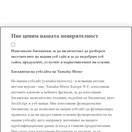
Ние ценим вашата поверителност
Използваме бисквитки, за да ни помогнат да разберем
посетителите на нашия уеб сайт и за да подобрим уеб
сайта, продуктите, услугите и маркетинговите ни усилия.
Бисквитки на уебсайта на Yamaha Motor
На нашия уебсайт (yamaha-motor.eu) - и всякакви негови
местни версии - ние, Yamaha Motor Europe N.V., използваме
неговите клонове и нейните филиали, за да използваме
бисквитки, включително техники, подобни на бисквитки, като
JavaScript и уеб маяци. Ние използваме функционални
бисквитки, за да позволим на нашия уебсайт да функционира
правилно и да ви предоставим основни функционалности на
нашия уебсайт, като например запомняне на вашите
идентификационни данни за вход и езикови предпочитания.
Ние също така използваме бисквитки за анализи, за да