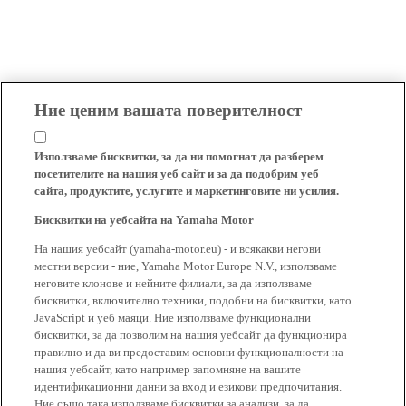
Ние ценим вашата поверителност
Използваме бисквитки, за да ни помогнат да разберем
посетителите на нашия уеб сайт и за да подобрим уеб
сайта, продуктите, услугите и маркетинговите ни усилия.
Бисквитки на уебсайта на Yamaha Motor
На нашия уебсайт (yamaha-motor.eu) - и всякакви негови
местни версии - ние, Yamaha Motor Europe N.V., използваме
неговите клонове и нейните филиали, за да използваме
бисквитки, включително техники, подобни на бисквитки, като
JavaScript и уеб маяци. Ние използваме функционални
бисквитки, за да позволим на нашия уебсайт да функционира
правилно и да ви предоставим основни функционалности на
нашия уебсайт, като например запомняне на вашите
идентификационни данни за вход и езикови предпочитания.
Ние също така използваме бисквитки за анализи, за да