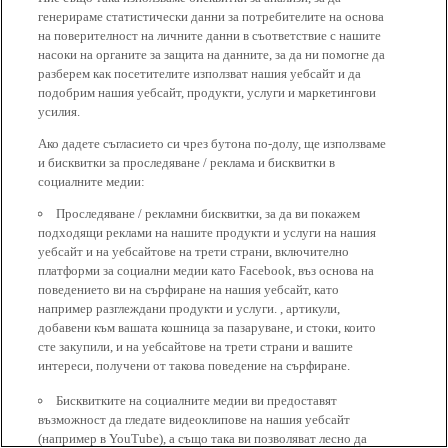
генерираме статистически данни за потребителите на основа
на поверителност на личните данни в съответствие с нашите
насоки на органите за защита на данните, за да ни помогне да
разберем как посетителите използват нашия уебсайт и да
подобрим нашия уебсайт, продукти, услуги и маркетингови
усилия.
Ако дадете съгласието си чрез бутона по-долу, ще използваме
и бисквитки за проследяване / реклама и бисквитки в
социалните медии:
Проследяване / рекламни бисквитки, за да ви покажем
подходящи реклами на нашите продукти и услуги на нашия
уебсайт и на уебсайтове на трети страни, включително
платформи за социални медии като Facebook, въз основа на
поведението ви на сърфиране на нашия уебсайт, като
например разглеждани продукти и услуги. , артикули,
добавени към вашата кошница за пазаруване, и стоки, които
сте закупили, и на уебсайтове на трети страни и вашите
интереси, получени от такова поведение на сърфиране.
Бисквитките на социалните медии ви предоставят
възможност да гледате видеоклипове на нашия уебсайт
(например в YouTube), а също така ви позволяват лесно да