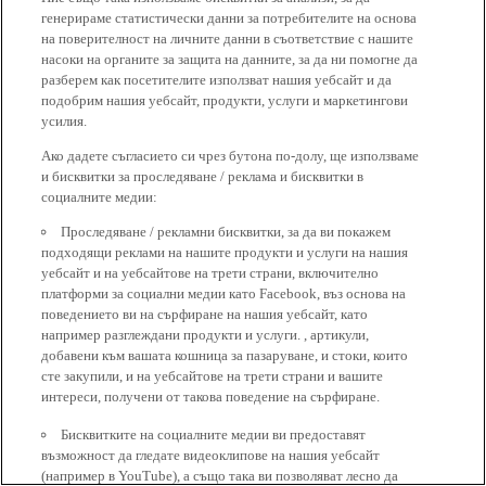
генерираме статистически данни за потребителите на основа
на поверителност на личните данни в съответствие с нашите
насоки на органите за защита на данните, за да ни помогне да
разберем как посетителите използват нашия уебсайт и да
подобрим нашия уебсайт, продукти, услуги и маркетингови
усилия.
Ако дадете съгласието си чрез бутона по-долу, ще използваме
и бисквитки за проследяване / реклама и бисквитки в
социалните медии:
Проследяване / рекламни бисквитки, за да ви покажем
подходящи реклами на нашите продукти и услуги на нашия
уебсайт и на уебсайтове на трети страни, включително
платформи за социални медии като Facebook, въз основа на
поведението ви на сърфиране на нашия уебсайт, като
например разглеждани продукти и услуги. , артикули,
добавени към вашата кошница за пазаруване, и стоки, които
сте закупили, и на уебсайтове на трети страни и вашите
интереси, получени от такова поведение на сърфиране.
Бисквитките на социалните медии ви предоставят
възможност да гледате видеоклипове на нашия уебсайт
(например в YouTube), а също така ви позволяват лесно да