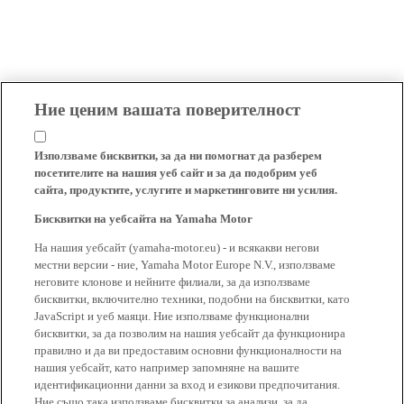
Ние ценим вашата поверителност
Използваме бисквитки, за да ни помогнат да разберем
посетителите на нашия уеб сайт и за да подобрим уеб
сайта, продуктите, услугите и маркетинговите ни усилия.
Бисквитки на уебсайта на Yamaha Motor
На нашия уебсайт (yamaha-motor.eu) - и всякакви негови
местни версии - ние, Yamaha Motor Europe N.V., използваме
неговите клонове и нейните филиали, за да използваме
бисквитки, включително техники, подобни на бисквитки, като
JavaScript и уеб маяци. Ние използваме функционални
бисквитки, за да позволим на нашия уебсайт да функционира
правилно и да ви предоставим основни функционалности на
нашия уебсайт, като например запомняне на вашите
идентификационни данни за вход и езикови предпочитания.
Ние също така използваме бисквитки за анализи, за да