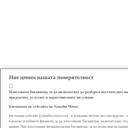
Ние ценим вашата поверителност
Използваме бисквитки, за да ни помогнат да разберем посетителите на
продуктите, услугите и маркетинговите ни усилия.
Бисквитки на уебсайта на Yamaha Motor
На нашия уебсайт (yamaha-motor.eu) - и всякакви негови местни версии - 
клонове и нейните филиали, за да използваме бисквитки, включително тех
маяци. Ние използваме функционални бисквитки, за да позволим на наши