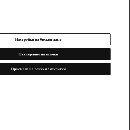
Настройки на бисквитките
Отхвърляне на всички
Приемане на всички бисквитки