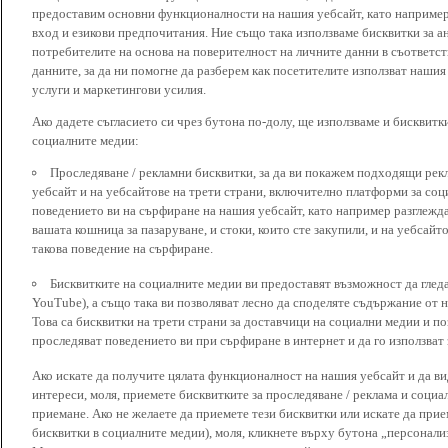
предоставим основни функционалности на нашия уебсайт, като наприме
вход и езикови предпочитания. Ние също така използваме бисквитки за ан
потребителите на основа на поверителност на личните данни в съответст
данните, за да ни помогне да разберем как посетителите използват наши
услуги и маркетингови усилия.
Ако дадете съгласието си чрез бутона по-долу, ще използваме и бисквитки
социалните медии:
Проследяване / рекламни бисквитки, за да ви покажем подходящи рек
уебсайт и на уебсайтове на трети страни, включително платформи за соц
поведението ви на сърфиране на нашия уебсайт, като например разглежда
вашата кошница за пазаруване, и стоки, които сте закупили, и на уебсайт
такова поведение на сърфиране.
Бисквитките на социалните медии ви предоставят възможност да глед
YouTube), а също така ви позволяват лесно да споделяте съдържание от 
Това са бисквитки на трети страни за доставчици на социални медии и по
проследяват поведението ви при сърфиране в интернет и да го използват 
Ако искате да получите цялата функционалност на нашия уебсайт и да ви
интереси, моля, приемете бисквитките за проследяване / реклама и социа
приемане. Ако не желаете да приемете тези бисквитки или искате да при
бисквитки в социалните медии), моля, кликнете върху бутона „персонали