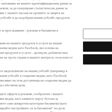
р запомняне на вашите идентификационни данни за
ализи, за да генерираме статистически данни за
вие с нашите насоки на органите за защита на
я уебсайт и да подобрим нашия уебсайт, продукти,
 за проследяване / реклама и бисквитки в
лами на нашите продукти и услуги на нашия
иални медии като Facebook, въз основа на
ни продукти и услуги. , артикули, добавени към
ове на трети страни и вашите интереси, получени от
ате видеоклипове на нашия уебсайт (например в
нашия уебсайт в социални медии, като Facebook.
зволяват на тези доставчици на социални медии да
за собствени цели.
дите оферти и реклами, съобразени с вашите
лни медии, като кликнете върху бутона за
емете само конкретни категории бисквитки (като
зирайте настройките си за бисквитки“ по-долу.