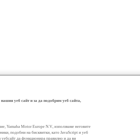
 нашия уеб сайт и за да подобрим уеб сайта,
ние, Yamaha Motor Europe N.V., използваме неговите
ники, подобни на бисквитки, като JavaScript и уеб
я уебсайт да функционира правилно и да ви