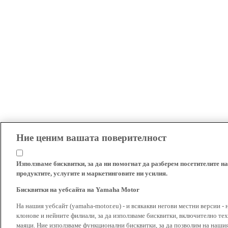
Ние ценим вашата поверителност
Използваме бисквитки, за да ни помогнат да разберем посетителите на
продуктите, услугите и маркетинговите ни усилия.
Бисквитки на уебсайта на Yamaha Motor
На нашия уебсайт (yamaha-motor.eu) - и всякакви негови местни версии - 
клонове и нейните филиали, за да използваме бисквитки, включително тех
маяци. Ние използваме функционални бисквитки, за да позволим на наши