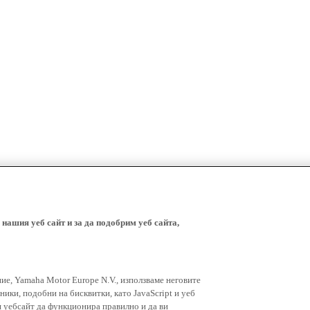
 нашия уеб сайт и за да подобрим уеб сайта,
ние, Yamaha Motor Europe N.V., използваме неговите
ники, подобни на бисквитки, като JavaScript и уеб
я уебсайт да функционира правилно и да ви