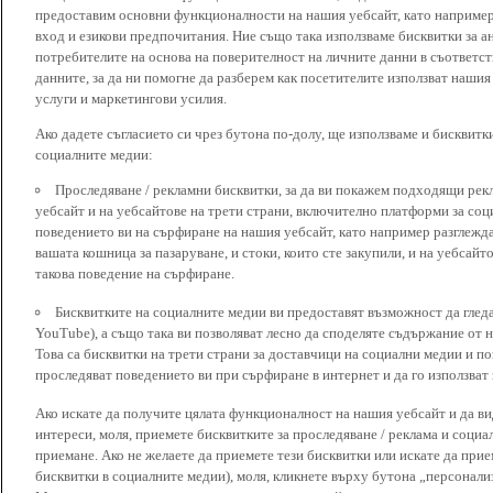
предоставим основни функционалности на нашия уебсайт, като наприме
вход и езикови предпочитания. Ние също така използваме бисквитки за ан
потребителите на основа на поверителност на личните данни в съответст
данните, за да ни помогне да разберем как посетителите използват наши
услуги и маркетингови усилия.
Ако дадете съгласието си чрез бутона по-долу, ще използваме и бисквитки
социалните медии:
Проследяване / рекламни бисквитки, за да ви покажем подходящи рек
уебсайт и на уебсайтове на трети страни, включително платформи за соц
поведението ви на сърфиране на нашия уебсайт, като например разглежда
вашата кошница за пазаруване, и стоки, които сте закупили, и на уебсайт
такова поведение на сърфиране.
Бисквитките на социалните медии ви предоставят възможност да глед
YouTube), а също така ви позволяват лесно да споделяте съдържание от 
Това са бисквитки на трети страни за доставчици на социални медии и по
проследяват поведението ви при сърфиране в интернет и да го използват 
Ако искате да получите цялата функционалност на нашия уебсайт и да ви
интереси, моля, приемете бисквитките за проследяване / реклама и социа
приемане. Ако не желаете да приемете тези бисквитки или искате да при
бисквитки в социалните медии), моля, кликнете върху бутона „персонали