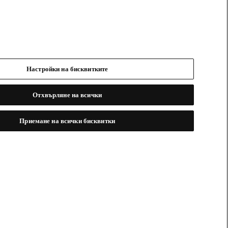
Настройки на бисквитките
Отхвърляне на всички
Приемане на всички бисквитки