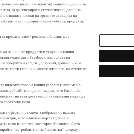
р запомняне на вашите идентификационни данни за
ализи, за да генерираме статистически данни за
вие с нашите насоки на органите за защита на
я уебсайт и да подобрим нашия уебсайт, продукти,
 за проследяване / реклама и бисквитки в
лами на нашите продукти и услуги на нашия
иални медии като Facebook, въз основа на
ни продукти и услуги. , артикули, добавени към
ове на трети страни и вашите интереси, получени от
ате видеоклипове на нашия уебсайт (например в
нашия уебсайт в социални медии, като Facebook.
зволяват на тези доставчици на социални медии да
за собствени цели.
дите оферти и реклами, съобразени с вашите
лни медии, като кликнете върху бутона за
емете само конкретни категории бисквитки (като
зирайте настройките си за бисквитки“ по-долу.