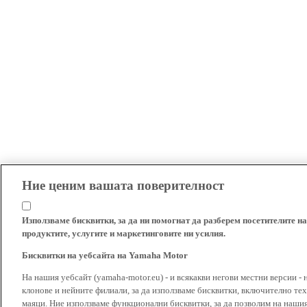
Ние ценим вашата поверителност
Използваме бисквитки, за да ни помогнат да разберем посетителите на
продуктите, услугите и маркетинговите ни усилия.
Бисквитки на уебсайта на Yamaha Motor
На нашия уебсайт (yamaha-motor.eu) - и всякакви негови местни версии - 
клонове и нейните филиали, за да използваме бисквитки, включително тех
маяци. Ние използваме функционални бисквитки, за да позволим на наши