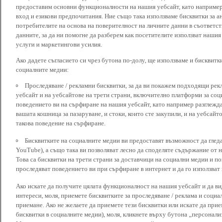
предоставим основни функционалности на нашия уебсайт, като наприме
вход и езикови предпочитания. Ние също така използваме бисквитки за ан
потребителите на основа на поверителност на личните данни в съответст
данните, за да ни помогне да разберем как посетителите използват наши
услуги и маркетингови усилия.
Ако дадете съгласието си чрез бутона по-долу, ще използваме и бисквитки
социалните медии:
Проследяване / рекламни бисквитки, за да ви покажем подходящи рек
уебсайт и на уебсайтове на трети страни, включително платформи за соц
поведението ви на сърфиране на нашия уебсайт, като например разглежда
вашата кошница за пазаруване, и стоки, които сте закупили, и на уебсайт
такова поведение на сърфиране.
Бисквитките на социалните медии ви предоставят възможност да глед
YouTube), а също така ви позволяват лесно да споделяте съдържание от 
Това са бисквитки на трети страни за доставчици на социални медии и по
проследяват поведението ви при сърфиране в интернет и да го използват 
Ако искате да получите цялата функционалност на нашия уебсайт и да ви
интереси, моля, приемете бисквитките за проследяване / реклама и социа
приемане. Ако не желаете да приемете тези бисквитки или искате да при
бисквитки в социалните медии), моля, кликнете върху бутона „персонали