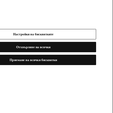
Настройки на бисквитките
Отхвърляне на всички
Приемане на всички бисквитки