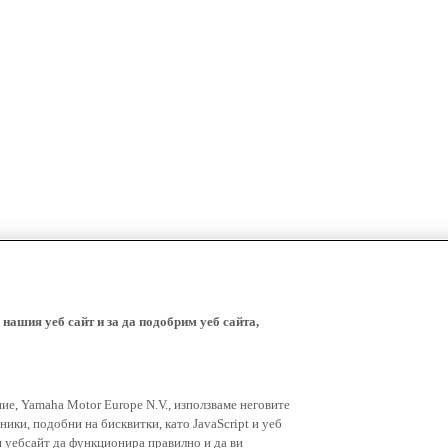
 нашия уеб сайт и за да подобрим уеб сайта,
ние, Yamaha Motor Europe N.V., използваме неговите
ники, подобни на бисквитки, като JavaScript и уеб
я уебсайт да функционира правилно и да ви