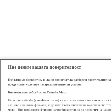
Ние ценим вашата поверителност
Използваме бисквитки, за да ни помогнат да разберем посетителите на
продуктите, услугите и маркетинговите ни усилия.
Бисквитки на уебсайта на Yamaha Motor
На нашия уебсайт (yamaha-motor.eu) - и всякакви негови местни версии - 
клонове и нейните филиали, за да използваме бисквитки, включително тех
маяци. Ние използваме функционални бисквитки, за да позволим на наши