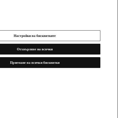
Настройки на бисквитките
Отхвърляне на всички
Приемане на всички бисквитки