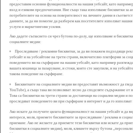
предоставим основни функционалности на нашия уебсайт, като наприме
вход и езикови предпочитания. Ние също така използваме бисквитки за ан
потребителите на основа на поверителност на личните данни в съответст
данните, за да ни помогне да разберем как посетителите използват наши
услуги и маркетингови усилия.
Ако дадете съгласието си чрез бутона по-долу, ще използваме и бисквитки
социалните медии:
Проследяване / рекламни бисквитки, за да ви покажем подходящи рек
уебсайт и на уебсайтове на трети страни, включително платформи за соц
поведението ви на сърфиране на нашия уебсайт, като например разглежда
вашата кошница за пазаруване, и стоки, които сте закупили, и на уебсайт
такова поведение на сърфиране.
Бисквитките на социалните медии ви предоставят възможност да глед
YouTube), а също така ви позволяват лесно да споделяте съдържание от 
Това са бисквитки на трети страни за доставчици на социални медии и по
проследяват поведението ви при сърфиране в интернет и да го използват 
Ако искате да получите цялата функционалност на нашия уебсайт и да ви
интереси, моля, приемете бисквитките за проследяване / реклама и социа
приемане. Ако не желаете да приемете тези бисквитки или искате да при
бисквитки в социалните медии), моля, кликнете върху бутона „персонали