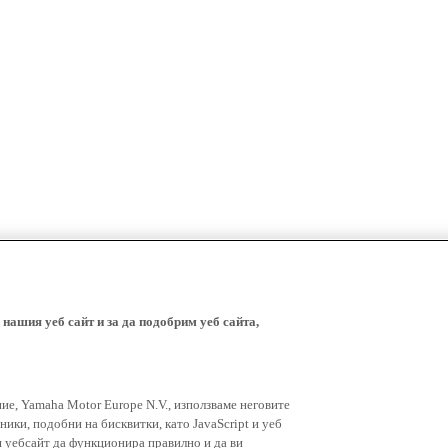
 нашия уеб сайт и за да подобрим уеб сайта,
ние, Yamaha Motor Europe N.V., използваме неговите
ники, подобни на бисквитки, като JavaScript и уеб
я уебсайт да функционира правилно и да ви