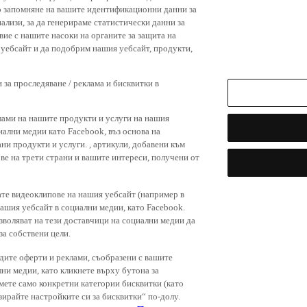
р запомняне на вашите идентификационни данни за
ализи, за да генерираме статистически данни за
вие с нашите насоки на органите за защита на
я уебсайт и да подобрим нашия уебсайт, продукти,
 за проследяване / реклама и бисквитки в
лами на нашите продукти и услуги на нашия
иални медии като Facebook, въз основа на
ни продукти и услуги. , артикули, добавени към
ове на трети страни и вашите интереси, получени от
ате видеоклипове на нашия уебсайт (например в
нашия уебсайт в социални медии, като Facebook.
зволяват на тези доставчици на социални медии да
за собствени цели.
дите оферти и реклами, съобразени с вашите
лни медии, като кликнете върху бутона за
емете само конкретни категории бисквитки (като
зирайте настройките си за бисквитки“ по-долу.