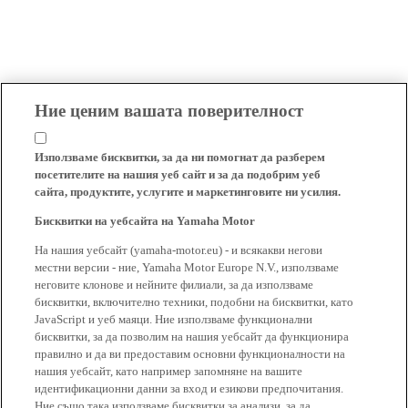
Ние ценим вашата поверителност
Използваме бисквитки, за да ни помогнат да разберем
посетителите на нашия уеб сайт и за да подобрим уеб
сайта, продуктите, услугите и маркетинговите ни усилия.
Бисквитки на уебсайта на Yamaha Motor
На нашия уебсайт (yamaha-motor.eu) - и всякакви негови
местни версии - ние, Yamaha Motor Europe N.V., използваме
неговите клонове и нейните филиали, за да използваме
бисквитки, включително техники, подобни на бисквитки, като
JavaScript и уеб маяци. Ние използваме функционални
бисквитки, за да позволим на нашия уебсайт да функционира
правилно и да ви предоставим основни функционалности на
нашия уебсайт, като например запомняне на вашите
идентификационни данни за вход и езикови предпочитания.
Ние също така използваме бисквитки за анализи, за да