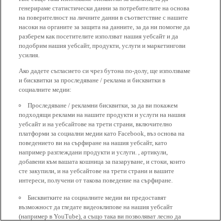
генерираме статистически данни за потребителите на основа
на поверителност на личните данни в съответствие с нашите
насоки на органите за защита на данните, за да ни помогне да
разберем как посетителите използват нашия уебсайт и да
подобрим нашия уебсайт, продукти, услуги и маркетингови
усилия.
Ако дадете съгласието си чрез бутона по-долу, ще използваме
и бисквитки за проследяване / реклама и бисквитки в
социалните медии:
Проследяване / рекламни бисквитки, за да ви покажем
подходящи реклами на нашите продукти и услуги на нашия
уебсайт и на уебсайтове на трети страни, включително
платформи за социални медии като Facebook, въз основа на
поведението ви на сърфиране на нашия уебсайт, като
например разглеждани продукти и услуги. , артикули,
добавени към вашата кошница за пазаруване, и стоки, които
сте закупили, и на уебсайтове на трети страни и вашите
интереси, получени от такова поведение на сърфиране.
Бисквитките на социалните медии ви предоставят
възможност да гледате видеоклипове на нашия уебсайт
(например в YouTube), а също така ви позволяват лесно да