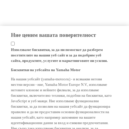
Ние ценим вашата поверителност
Използваме бисквитки, за да ни помогнат да разберем
посетителите на нашия уеб сайт и за да подобрим уеб
сайта, продуктите, услугите и маркетинговите ни усилия.
Бисквитки на уебсайта на Yamaha Motor
На нашия уебсайт (yamaha-motor.eu) - и всякакви негови
местни версии - ние, Yamaha Motor Europe N.V., използваме
неговите клонове и нейните филиали, за да използваме
бисквитки, включително техники, подобни на бисквитки, като
JavaScript и уеб маяци. Ние използваме функционални
бисквитки, за да позволим на нашия уебсайт да функционира
правилно и да ви предоставим основни функционалности на
нашия уебсайт, като например запомняне на вашите
идентификационни данни за вход и езикови предпочитания.
Ние също така използваме бисквитки за анализи, за да