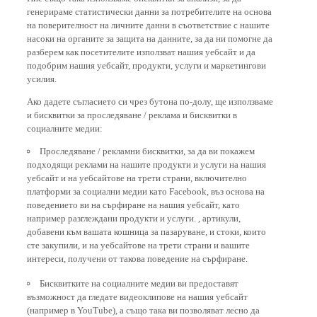
генерираме статистически данни за потребителите на основа
на поверителност на личните данни в съответствие с нашите
насоки на органите за защита на данните, за да ни помогне да
разберем как посетителите използват нашия уебсайт и да
подобрим нашия уебсайт, продукти, услуги и маркетингови
усилия.
Ако дадете съгласието си чрез бутона по-долу, ще използваме
и бисквитки за проследяване / реклама и бисквитки в
социалните медии:
Проследяване / рекламни бисквитки, за да ви покажем
подходящи реклами на нашите продукти и услуги на нашия
уебсайт и на уебсайтове на трети страни, включително
платформи за социални медии като Facebook, въз основа на
поведението ви на сърфиране на нашия уебсайт, като
например разглеждани продукти и услуги. , артикули,
добавени към вашата кошница за пазаруване, и стоки, които
сте закупили, и на уебсайтове на трети страни и вашите
интереси, получени от такова поведение на сърфиране.
Бисквитките на социалните медии ви предоставят
възможност да гледате видеоклипове на нашия уебсайт
(например в YouTube), а също така ви позволяват лесно да