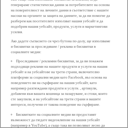
генерираме статистически данни за потребителите на основа
на поверителност на личните данни в съответствие с нашите
насоки на органите за защита на данните, за да ни помогне да
разберем как посетителите използват нашия уебсайт и да
подобрим нашия уебсайт, продукти, услуги и маркетингови
усилия.
Ако дадете съгласието си чрез бутона по-долу, ще използваме
и бисквитки за проследяване / реклама и бисквитки в
социалните медии:
Проследяване / рекламни бисквитки, за да ви покажем
подходящи реклами на нашите продукти и услуги на нашия
уебсайт и на уебсайтове на трети страни, включително
платформи за социални медии като Facebook, въз основа на
поведението ви на сърфиране на нашия уебсайт, като
например разглеждани продукти и услуги. , артикули,
добавени към вашата кошница за пазаруване, и стоки, които
сте закупили, и на уебсайтове на трети страни и вашите
интереси, получени от такова поведение на сърфиране.
Бисквитките на социалните медии ви предоставят
възможност да гледате видеоклипове на нашия уебсайт
(например в YouTube), а също така ви позволяват лесно да