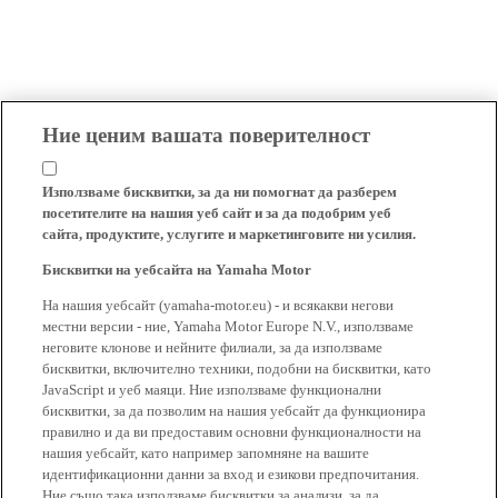
Ние ценим вашата поверителност
Използваме бисквитки, за да ни помогнат да разберем
посетителите на нашия уеб сайт и за да подобрим уеб
сайта, продуктите, услугите и маркетинговите ни усилия.
Бисквитки на уебсайта на Yamaha Motor
На нашия уебсайт (yamaha-motor.eu) - и всякакви негови
местни версии - ние, Yamaha Motor Europe N.V., използваме
неговите клонове и нейните филиали, за да използваме
бисквитки, включително техники, подобни на бисквитки, като
JavaScript и уеб маяци. Ние използваме функционални
бисквитки, за да позволим на нашия уебсайт да функционира
правилно и да ви предоставим основни функционалности на
нашия уебсайт, като например запомняне на вашите
идентификационни данни за вход и езикови предпочитания.
Ние също така използваме бисквитки за анализи, за да