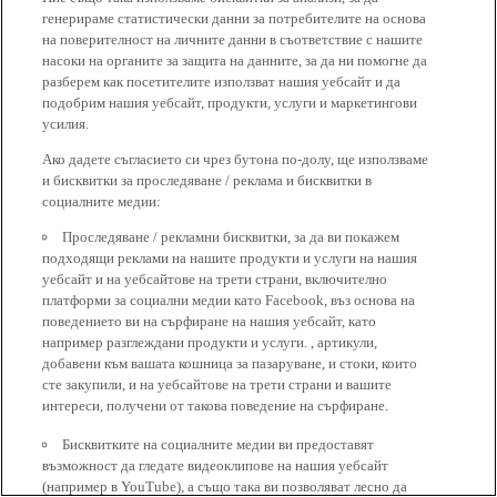
генерираме статистически данни за потребителите на основа
на поверителност на личните данни в съответствие с нашите
насоки на органите за защита на данните, за да ни помогне да
разберем как посетителите използват нашия уебсайт и да
подобрим нашия уебсайт, продукти, услуги и маркетингови
усилия.
Ако дадете съгласието си чрез бутона по-долу, ще използваме
и бисквитки за проследяване / реклама и бисквитки в
социалните медии:
Проследяване / рекламни бисквитки, за да ви покажем
подходящи реклами на нашите продукти и услуги на нашия
уебсайт и на уебсайтове на трети страни, включително
платформи за социални медии като Facebook, въз основа на
поведението ви на сърфиране на нашия уебсайт, като
например разглеждани продукти и услуги. , артикули,
добавени към вашата кошница за пазаруване, и стоки, които
сте закупили, и на уебсайтове на трети страни и вашите
интереси, получени от такова поведение на сърфиране.
Бисквитките на социалните медии ви предоставят
възможност да гледате видеоклипове на нашия уебсайт
(например в YouTube), а също така ви позволяват лесно да