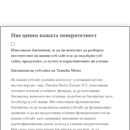
Ние ценим вашата поверителност
Използваме бисквитки, за да ни помогнат да разберем
посетителите на нашия уеб сайт и за да подобрим уеб
сайта, продуктите, услугите и маркетинговите ни усилия.
Бисквитки на уебсайта на Yamaha Motor
На нашия уебсайт (yamaha-motor.eu) - и всякакви негови
местни версии - ние, Yamaha Motor Europe N.V., използваме
неговите клонове и нейните филиали, за да използваме
бисквитки, включително техники, подобни на бисквитки, като
JavaScript и уеб маяци. Ние използваме функционални
бисквитки, за да позволим на нашия уебсайт да функционира
правилно и да ви предоставим основни функционалности на
нашия уебсайт, като например запомняне на вашите
идентификационни данни за вход и езикови предпочитания.
Ние също така използваме бисквитки за анализи, за да